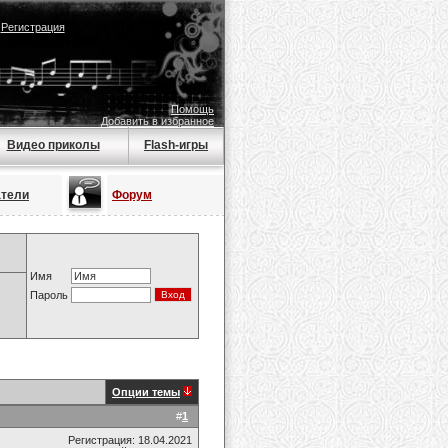
|
Регистрация
Помощь
Добавить в избранное
Видео приколы
Flash-игры
атели
Форум
Имя
Пароль
Опции темы
#
1
Регистрация: 18.04.2021