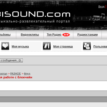
Вход
льбомы
Видеоклипы
Топ Радио
Радиостанции
Моя музыка
Моя страница
Пользов
портал
>
РАЗНОЕ
>
Флуд
я работе с блокчейн