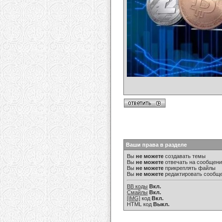
Ваши права в разделе
Вы
не можете
создавать темы
Вы
не можете
отвечать на сообщен
Вы
не можете
прикреплять файлы
Вы
не можете
редактировать сообщ
BB коды
Вкл.
Смайлы
Вкл.
[IMG]
код
Вкл.
HTML код
Выкл.