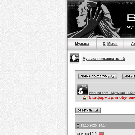
Музыка
Dj Mixes
А
Музыка пользователей
Bisound.com - Музыкальный 
Платформа для обучени
13.10.2025, 14:14
axied11