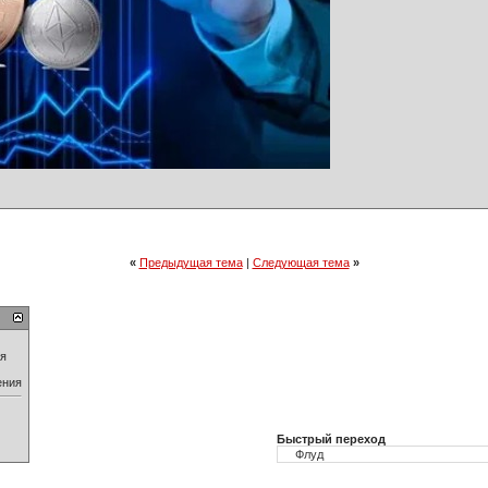
«
Предыдущая тема
|
Следующая тема
»
ия
ения
Быстрый переход