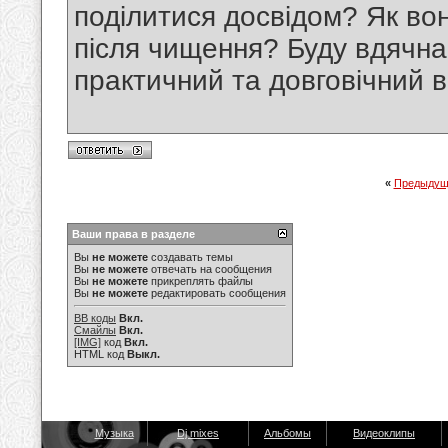
поділитися досвідом? Як вон
після чищення? Буду вдячна
практичний та довговічний в
«
Предыдущ
Ваши права в разделе
Вы
не можете
создавать темы
Вы
не можете
отвечать на сообщения
Вы
не можете
прикреплять файлы
Вы
не можете
редактировать сообщения
BB коды
Вкл.
Смайлы
Вкл.
[IMG]
код
Вкл.
HTML код
Выкл.
Музыка
Dj mixes
Альбомы
Видеоклипы