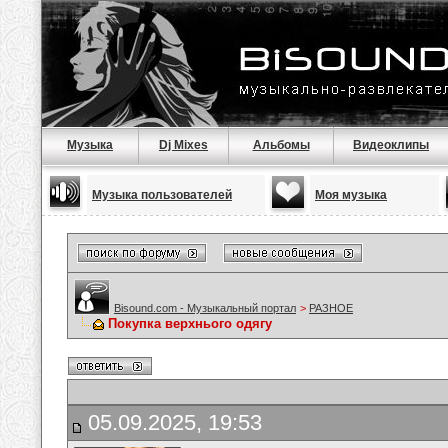
Музыка
Dj Mixes
Альбомы
Видеоклипы
Музыка пользователей
Моя музыка
Bisound.com - Музыкальный портал
>
РАЗНОЕ
Покупка верхнього одягу
05.09.2025, 19:53