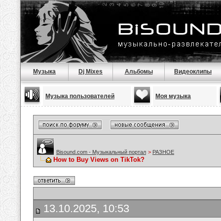
Музыка
Dj Mixes
Альбомы
Видеоклипы
Музыка пользователей
Моя музыка
Bisound.com - Музыкальный портал
>
РАЗНОЕ
How to Buy Views on TikTok?
13.10.2025, 10:53