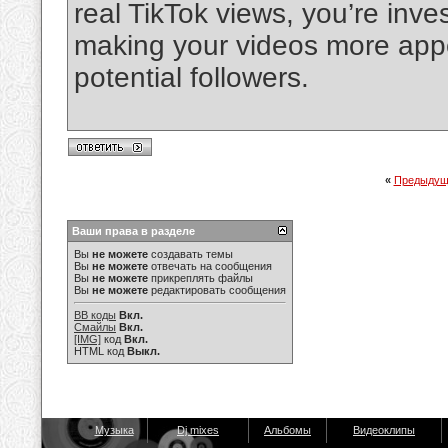
real TikTok views, you’re inve
making your videos more appe
potential followers.
«
Предыдущ
Ваши права в разделе
Вы
не можете
создавать темы
Вы
не можете
отвечать на сообщения
Вы
не можете
прикреплять файлы
Вы
не можете
редактировать сообщения
BB коды
Вкл.
Смайлы
Вкл.
[IMG]
код
Вкл.
HTML код
Выкл.
Музыка
Dj mixes
Альбомы
Видеоклипы