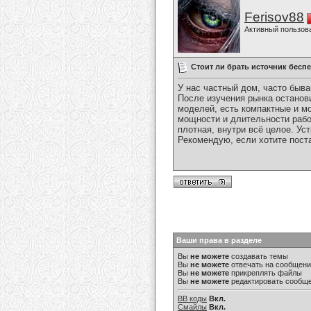
Ferisov88
Активный пользов
Стоит ли брать источник беспе
У нас частный дом, часто быв
После изучения рынка останов
моделей, есть компактные и мо
мощности и длительности рабо
плотная, внутри всё целое. Ус
Рекомендую, если хотите пост
Ваши права в разделе
Вы
не можете
создавать темы
Вы
не можете
отвечать на сообщен
Вы
не можете
прикреплять файлы
Вы
не можете
редактировать сообщ
BB коды
Вкл.
Смайлы
Вкл.