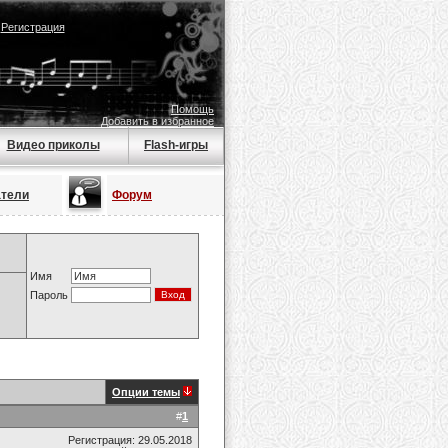
|
Регистрация
Помощь
Добавить в избранное
Видео приколы
Flash-игры
атели
Форум
Имя
Пароль
Опции темы
#
1
Регистрация: 29.05.2018