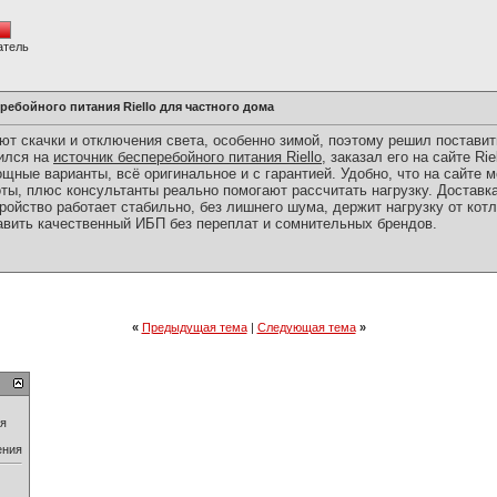
атель
ребойного питания Riello для частного дома
ают скачки и отключения света, особенно зимой, поэтому решил постави
ился на
источник бесперебойного питания Riello
, заказал его на сайте Ri
щные варианты, всё оригинальное и с гарантией. Удобно, что на сайте 
ты, плюс консультанты реально помогают рассчитать нагрузку. Доставк
тройство работает стабильно, без лишнего шума, держит нагрузку от кот
авить качественный ИБП без переплат и сомнительных брендов.
«
Предыдущая тема
|
Следующая тема
»
ия
ения