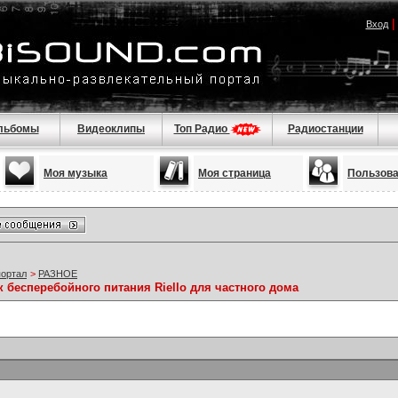
Вход
льбомы
Видеоклипы
Топ Радио
Радиостанции
Моя музыка
Моя страница
Пользов
портал
>
РАЗНОЕ
к бесперебойного питания Riello для частного дома