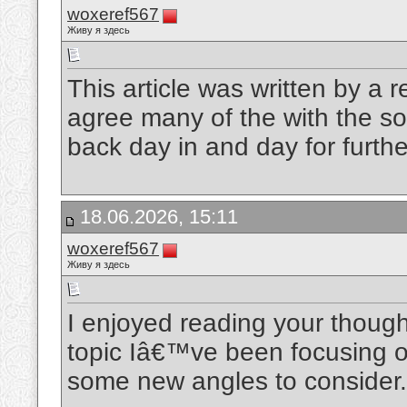
woxeref567
Живу я здесь
This article was written by a r
agree many of the with the soli
back day in and day for furt
18.06.2026, 15:11
woxeref567
Живу я здесь
I enjoyed reading your thoug
topic Iâ€™ve been focusing o
some new angles to consider