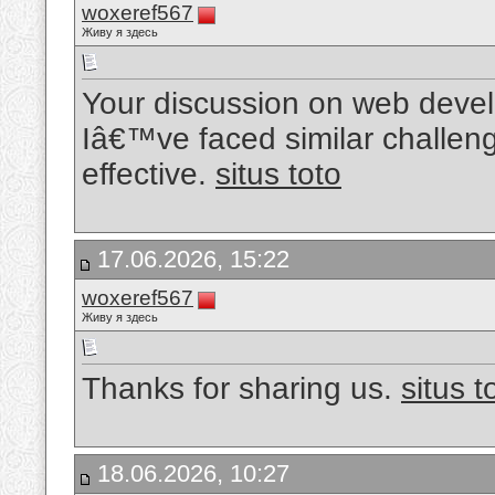
woxeref567
Живу я здесь
Your discussion on web devel
Iâ€™ve faced similar challen
effective.
situs toto
17.06.2026, 15:22
woxeref567
Живу я здесь
Thanks for sharing us.
situs t
18.06.2026, 10:27