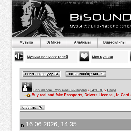
Музыка
Dj Mixes
Альбомы
Видеоклипы
Музыка пользователей
Моя музыка
Bisound.com - Музыкальный портал
>
РАЗНОЕ
>
Спорт
Buy real and fake Passports, Drivers License , Id C
16.06.2026, 14:35