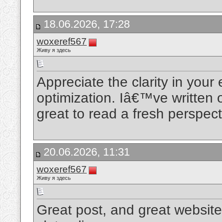
18.06.2026, 17:28
woxeref567
Живу я здесь
Appreciate the clarity in you
optimization. Iâ€™ve written 
great to read a fresh perspec
20.06.2026, 11:31
woxeref567
Живу я здесь
Great post, and great website