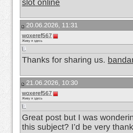
slot online
20.06.2026, 11:31
woxeref567
Живу я здесь
Thanks for sharing us.
bandar
21.06.2026, 10:30
woxeref567
Живу я здесь
Great post but I was wondering
this subject? I’d be very thankf