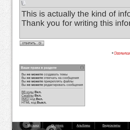
This is actually the kind of in
Thank you for writing this inf
«
Предыдущ
Ваши права в разделе
Вы
не можете
создавать темы
Вы
не можете
отвечать на сообщения
Вы
не можете
прикреплять файлы
Вы
не можете
редактировать сообщения
BB коды
Вкл.
Смайлы
Вкл.
[IMG]
код
Вкл.
HTML код
Выкл.
Музыка
Dj mixes
Альбомы
Видеоклипы