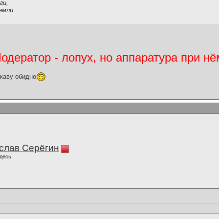
ги,
емли.
дератор - лопух, но аппаратура при нё
жаву обидно
слав Серёгин
десь