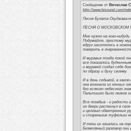
Сообщение от
Вячеслав С
http://www.bisound.com/ind
Песня Булата Окуджава-п
ПЕСНЯ О МОСКОВСКОМ 
Мне нужно на кого-нибудь
Подумайте, простому му
вдруг захотелось в ножен
поверить в очарованност
И муравья тогда покой по
все показалось будничным
и муравей создал себе бо
по образу и духу своему.
И в день седьмой, в какое
она возникла из ночных ог
без всякого небесного зна
Пальтишко было легкое на
Все позабыв - и радости и
он двери распахнул в свое
и целовал обветренные р
и старенькие туфельки е
И тени их качались на пор
Безмолвный разговор они 