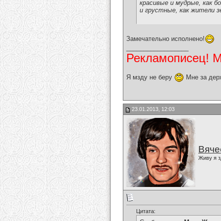
красивые и мудрые, как бо
и грустные, как жители з
Замечательно исполнено!
__________________
Рекламописец! Мо
Я мзду не беру
Мне за дер
23.01.2013, 12:03
Вяче
Живу я з
Цитата: