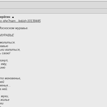
ерёгин
ex.php?nam...le&id=10139445
Москоском муравье.
МУРАВЬЕ
 молиться.
равью
ьки валиться,
ь свою!
кинул,
 ему,
гиню
-то мгновенье,
ней
менья...
 ней.
 муки,
 жилье
уки
е.