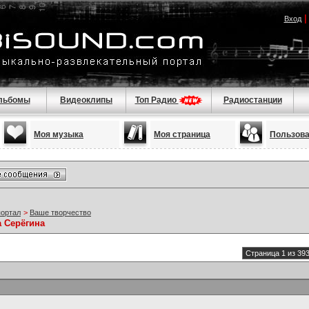
Вход
льбомы
Видеоклипы
Топ Радио
Радиостанции
Моя музыка
Моя страница
Пользов
портал
>
Ваше творчество
а Серёгина
Страница 1 из 39