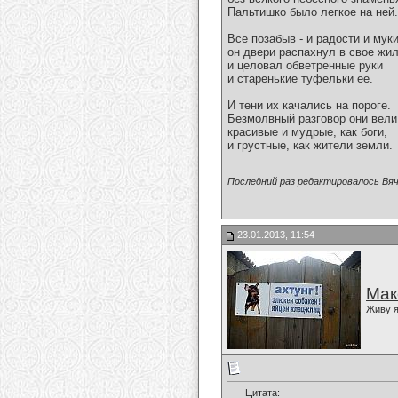
Пальтишко было легкое на ней.
Все позабыв - и радости и муки
он двери распахнул в свое жи
и целовал обветренные руки
и старенькие туфельки ее.
И тени их качались на пороге.
Безмолвный разговор они вели
красивые и мудрые, как боги,
и грустные, как жители земли.
Последний раз редактировалось Вяч
23.01.2013, 11:54
Мак
Живу я
Цитата: