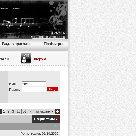
|
Регистрация
Помощь
Добавить в избранное
Видео приколы
Flash-игры
атели
Форум
Имя
Пароль
3
1
2
3
11
51
>
Последняя
»
Опции темы
#
1
Регистрация: 01.10.2009