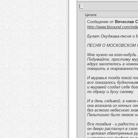
Цитата:
Сообщение от
Вячеслав С
http://www.bisound.com/ind
Булат Окуджава-песня о 
ПЕСНЯ О МОСКОВСКОМ 
Мне нужно на кого-нибудь
Подумайте, простому му
вдруг захотелось в ножен
поверить в очарованност
И муравья тогда покой по
все показалось будничным
и муравей создал себе бо
по образу и духу своему.
И в день седьмой, в какое
она возникла из ночных ог
без всякого небесного зна
Пальтишко было легкое на
Все позабыв - и радости и
он двери распахнул в свое
и целовал обветренные р
и старенькие туфельки е