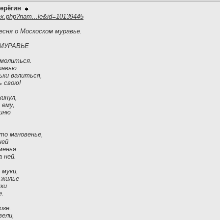
ерёгин
ex.php?nam...le&id=10139445
есня о Москоском муравье.
МУРАВЬЕ
 молиться.
равью
ьки валиться,
ь свою!
кинул,
 ему,
гиню
-то мгновенье,
ней
менья...
 ней.
 муки,
 жилье
уки
е.
оге.
вели,