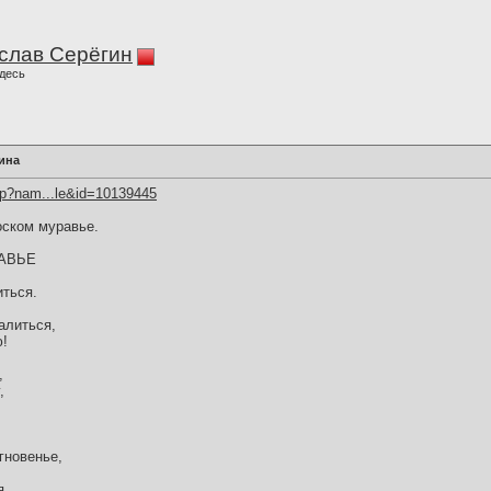
слав Серёгин
десь
ина
hp?nam...le&id=10139445
оском муравье.
АВЬЕ
иться.
алиться,
ю!
,
,
гновенье,
...