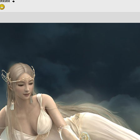
зякин