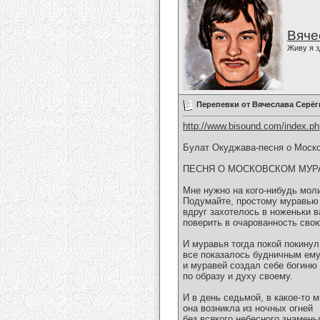
Вяче
Живу я з
Перепевки от Вячеслава Серёг
http://www.bisound.com/index.p
Булат Окуджава-песня о Моск
ПЕСНЯ О МОСКОВСКОМ МУР
Мне нужно на кого-нибудь мол
Подумайте, простому муравью
вдруг захотелось в ноженьки в
поверить в очарованность сво
И муравья тогда покой покинул
все показалось будничным ему
и муравей создал себе богиню
по образу и духу своему.
И в день седьмой, в какое-то м
она возникла из ночных огней
без всякого небесного знаменья