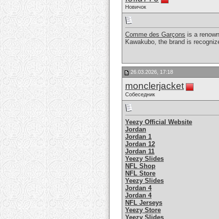
Новичок
Comme des Garçons
is a renown
Kawakubo, the brand is recognize
26.03.2026, 17:18
monclerjacket
Собеседник
Yeezy Official Website
Jordan
Jordan 1
Jordan 12
Jordan 11
Yeezy Slides
NFL Shop
NFL Store
Yeezy Slides
Jordan 4
Jordan 4
NFL Jerseys
Yeezy Store
Yeezy Slides