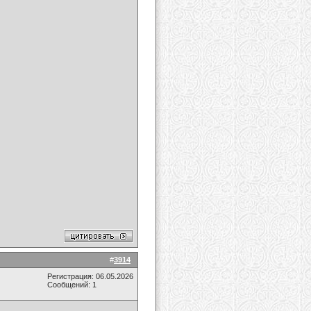
#
3914
Регистрация: 06.05.2026
Сообщений: 1