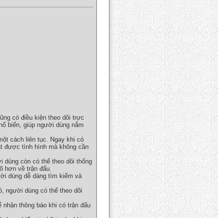
ng có điều kiện theo dõi trực
phổ biến, giúp người dùng nắm
một cách liên tục. Ngay khi có
bắt được tình hình mà không cần
i dùng còn có thể theo dõi thống
rõ hơn về trận đấu.
ười dùng dễ dàng tìm kiếm và
ó, người dùng có thể theo dõi
 nhận thông báo khi có trận đấu