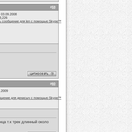
#
59
 03.09.2008
3,226
#
60
7.2009
ца т.к трек длинный около