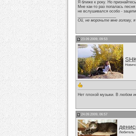
Я ближе к року. Но признайтес
Мне как-то раз попалась песня
не вслушивался особо - зацеп
__________________
Ой, не морочьте мне голову, 
23.09.2009, 09:53
SH
Нович
Нет плохой музыки. В любом ис
24.09.2009, 06:57
денис
Любитель