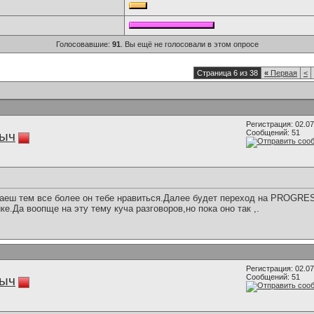
Голосовавшие:
91
. Вы ещё не голосовали в этом опросе
Страница 6 из 38
«
Первая
<
Регистрация: 02.0
Сообщений: 51
ыч
еш тем все более он тебе нравиться.Далее будет переход на PROGRES
е.Да воопще на эту тему куча разговоров,но пока оно так ,.
Регистрация: 02.0
Сообщений: 51
ыч