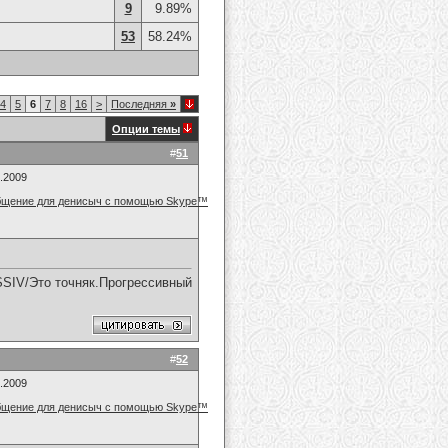
9
9.89%
53
58.24%
4
5
6
7
8
16
>
Последняя
»
Опции темы
#
51
7.2009
SIV/Это точняк.Прогрессивный
#
52
7.2009