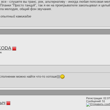
ь все - слушете вы транс, рок, альтернативу - иногда любая попсовая ме
 Планки "Просто танцуй", так я ее на проигрывателе закольцевал и целый
ила мелодия, общий фон звучания.
я опытный камикадзе
KODA
ок
полнении можно найти что-то хотоше)))
Регистрация: 02.0
Сообщений: 51
ыч