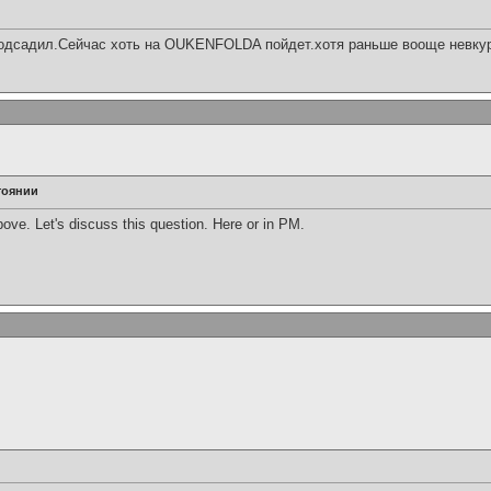
подсадил.Сейчас хоть на OUKENFOLDA пойдет.хотя раньше вооще невку
тоянии
 above. Let's discuss this question. Here or in PM.