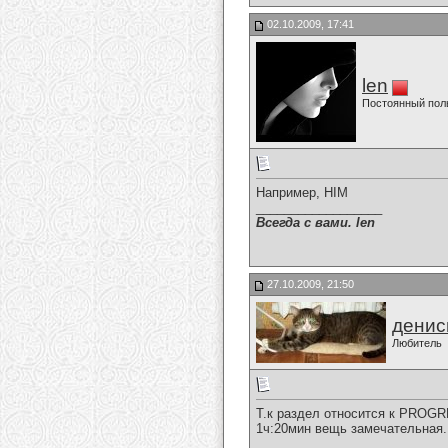
02.10.2009, 17:41
len
Постоянный пол
Например, HIM
__________________
Всегда с вами. len
27.10.2009, 21:50
денис
Любитель
Т.к раздел относится к PROGR
1ч:20мин вещь замечательная.