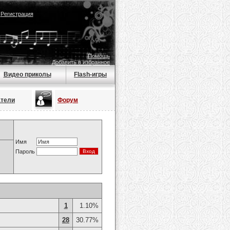
|
Регистрация
Помощь
Добавить в избранное
Видео приколы
Flash-игры
атели
Форум
Имя
Пароль
1
1.10%
28
30.77%