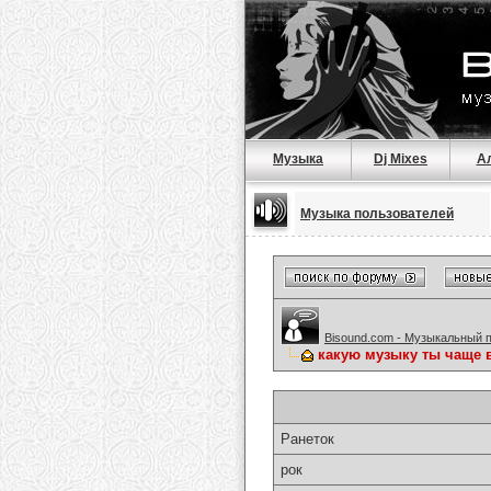
Музыка
Dj Mixes
А
Музыка пользователей
Bisound.com - Музыкальный 
какую музыку ты чаще 
Ранеток
рок