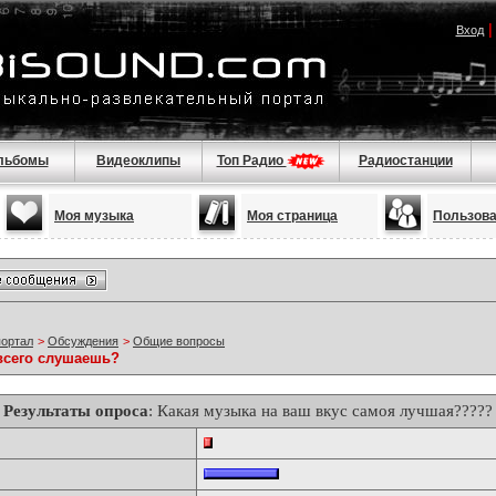
Вход
льбомы
Видеоклипы
Топ Радио
Радиостанции
Моя музыка
Моя страница
Пользов
портал
>
Обсуждения
>
Общие вопросы
всего слушаешь?
Результаты опроса
: Какая музыка на ваш вкус самоя лучшая?????