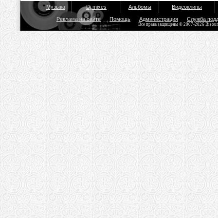
Музыка
Dj mixes
Альбомы
Видеоклипы
Реклама на сайте
Помощь
Администрация
Служба под
Все права защищены © 2007-2026 Bisou