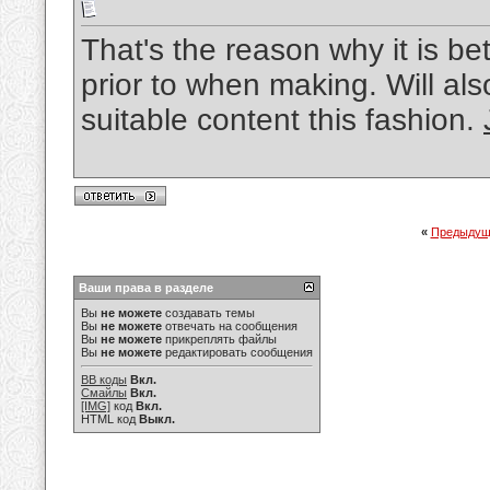
That's the reason why it is b
prior to when making. Will als
suitable content this fashion.
«
Предыдущ
Ваши права в разделе
Вы
не можете
создавать темы
Вы
не можете
отвечать на сообщения
Вы
не можете
прикреплять файлы
Вы
не можете
редактировать сообщения
BB коды
Вкл.
Смайлы
Вкл.
[IMG]
код
Вкл.
HTML код
Выкл.