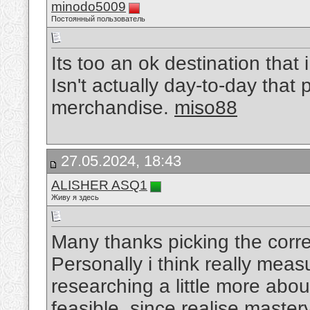
minodo5009
Постоянный пользователь
Its too an ok destination that
Isn't actually day-to-day that
merchandise.
miso88
27.05.2024, 18:43
ALISHER ASQ1
Живу я здесь
Many thanks picking the correc
Personally i think really meas
researching a little more abo
feasible, since realise master