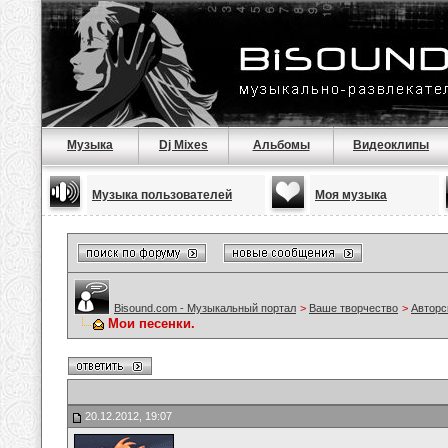
Музыка
Dj Mixes
Альбомы
Видеоклипы
Музыка пользователей
Моя музыка
Bisound.com - Музыкальный портал
>
Ваше творчество
>
Авторс
Мои песенки.
20.12.2012, 19:07