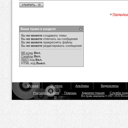
«
Предыдущ
Ваши права в разделе
Вы
не можете
создавать темы
Вы
не можете
отвечать на сообщения
Вы
не можете
прикреплять файлы
Вы
не можете
редактировать сообщения
BB коды
Вкл.
Смайлы
Вкл.
[IMG]
код
Вкл.
HTML код
Выкл.
Музыка
Dj mixes
Альбомы
Видеоклипы
Реклама на сайте
Помощь
Администрация
Служба под
Все права защищены © 2007-2026 Bisou