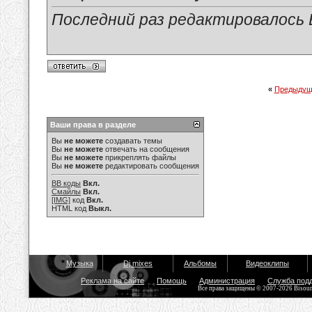
Последний раз редактировалось Е
«
Предыдущ
Ваши права в разделе
Вы
не можете
создавать темы
Вы
не можете
отвечать на сообщения
Вы
не можете
прикреплять файлы
Вы
не можете
редактировать сообщения
BB коды
Вкл.
Смайлы
Вкл.
[IMG]
код
Вкл.
HTML код
Выкл.
Музыка
Dj mixes
Альбомы
Видеоклипы
Реклама на сайте
Помощь
Администрация
Служба под
Все права защищены © 2007-2026 Bisou