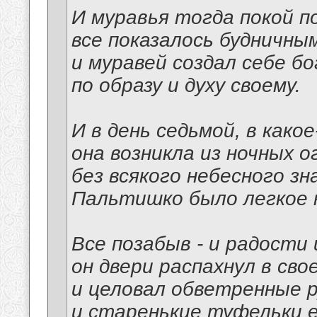
И муравья тогда покой п
все показалось будничным
и муравей создал себе б
по образу и духу своему.
И в день седьмой, в како
она возникла из ночных о
без всякого небесного зна
Пальтишко было легкое н
Все позабыв - и радости 
он двери распахнул в сво
и целовал обветренные р
и старенькие туфельки е