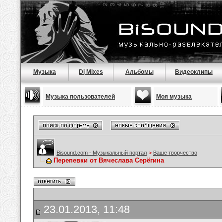
Музыка
Dj Mixes
Альбомы
Видеоклипы
Музыка пользователей
Моя музыка
Bisound.com - Музыкальный портал
>
Ваше творчество
Перепевки от Вячеслава Серёгина
23.01.2013, 11:48