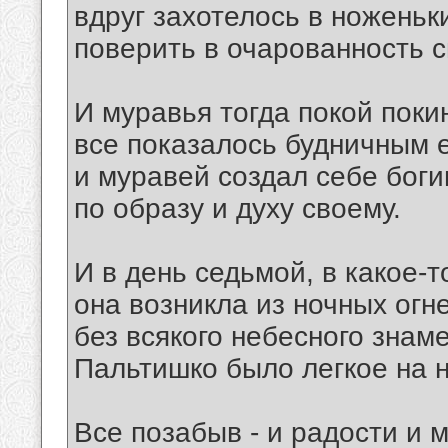
вдруг захотелось в ноженьк
поверить в очарованность 
И муравья тогда покой поки
все показалось будничным е
и муравей создал себе бог
по образу и духу своему.
И в день седьмой, в какое-т
она возникла из ночных огн
без всякого небесного знаме
Пальтишко было легкое на н
Все позабыв - и радости и м