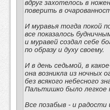
вдруг захотелось в ноже
поверить в очарованност
И муравья тогда покой п
все показалось будничным
и муравей создал себе б
по образу и духу своему.
И в день седьмой, в како
она возникла из ночных о
без всякого небесного зна
Пальтишко было легкое н
Все позабыв - и радости 