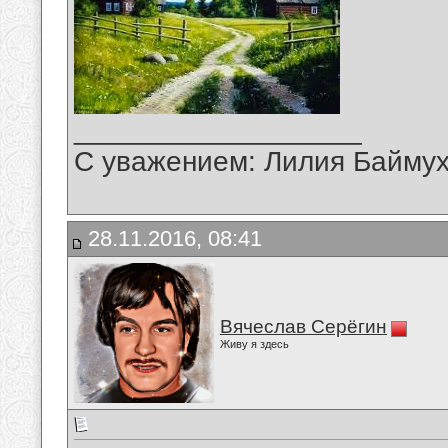
__________________
С уважением: Лилия Байму
28.11.2016, 08:41
Вячеслав Серёгин
Живу я здесь