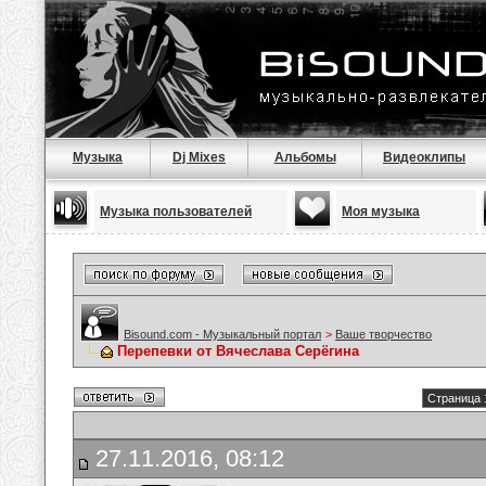
Музыка
Dj Mixes
Альбомы
Видеоклипы
Музыка пользователей
Моя музыка
Bisound.com - Музыкальный портал
>
Ваше творчество
Перепевки от Вячеслава Серёгина
Страница 
27.11.2016, 08:12