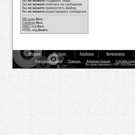
Вы
не можете
создавать темы
Вы
не можете
отвечать на сообщения
Вы
не можете
прикреплять файлы
Вы
не можете
редактировать сообщения
BB коды
Вкл.
Смайлы
Вкл.
[IMG]
код
Вкл.
HTML код
Выкл.
Музыка
Dj mixes
Альбомы
Видеоклипы
Реклама на сайте
Помощь
Администрация
Служба под
Все права защищены © 2007-2026 Bisou