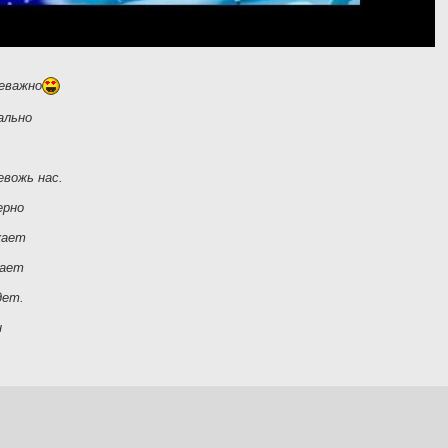
еважно
ально
евожь нас.
ерно
кает
тает
дет.
н