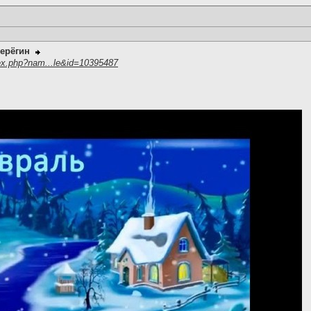
ерёгин
ex.php?nam...le&id=10395487