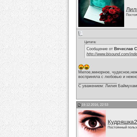
Лил
Постоя
Цитата:
Сообщение от
Вячеслав С
http://www.bisound.com/ind
Милое,минорное, чудесное,нежн
восприняла с любовью и нежно
__________________
С уважением: Лилия Баймухам
19.12.2016, 22:53
Кудряшка
Постоянный польз