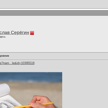
слав Серёгин
десь
дожник
hp?nam...le&id=10395518