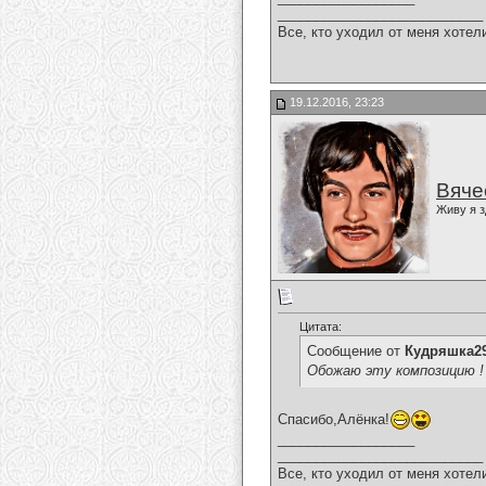
___________________________
Все, кто уходил от меня хотел
19.12.2016, 23:23
Вяче
Живу я з
Цитата:
Сообщение от
Кудряшка2
Обожаю эту композицию !
Спасибо,Алёнка!
__________________
___________________________
Все, кто уходил от меня хотел