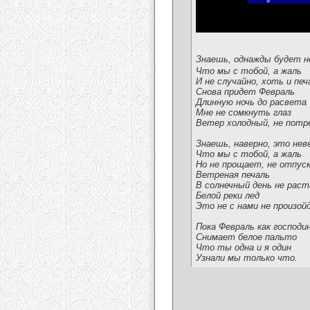
Знаешь, однажды будет н
Что мы с тобой, а жаль
И не случайно, хоть и печ
Снова придет Февраль
Длинную ночь до расвета
Мне не сомкнуть глаз
Ветер холодный, не потр
Знаешь, наверно, это нев
Что мы с тобой, а жаль
Но не прощает, не отпус
Ветреная печаль
В солнечный день не рас
Белой реки лед
Это не с нами не произой
Пока Февраль как господи
Снимает белое пальто
Что ты одна и я один
Узнали мы только что.