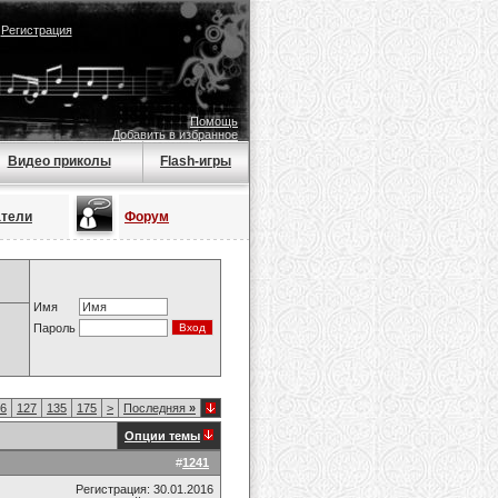
|
Регистрация
Помощь
Добавить в избранное
Видео приколы
Flash-игры
атели
Форум
Имя
Пароль
6
127
135
175
>
Последняя
»
Опции темы
#
1241
Регистрация: 30.01.2016