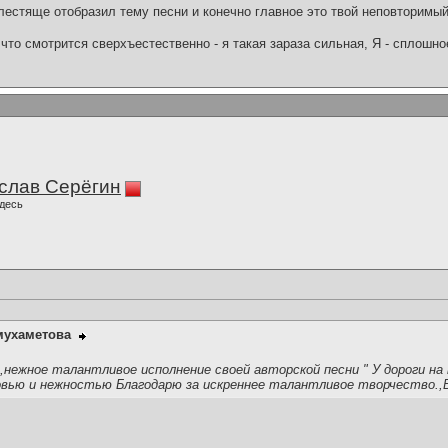
лестяще отобразил тему песни и конечно главное это твой неповторимый
что смотрится сверхъестественно - я такая зараза сильная, Я - сплошн
слав Серёгин
десь
мухаметова
,нежное талантливое исполнение своей авторской песни " У дороги на 
бовью и нежностью Благодарю за искреннее талантливое творчество.,