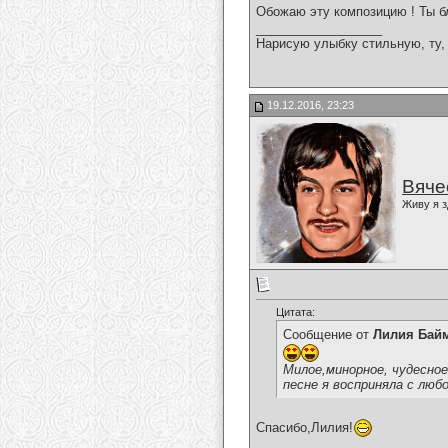
Обожаю эту композицию ! Ты б
__________________
Нарисую улыбку стильную, ту, 
19.12.2016, 23:23
Вяче
Живу я з
Цитата:
Сообщение от
Лилия Бай
Милое,минорное, чудесное
песне я восприняла с лю
Спасибо,Лилия!
__________________