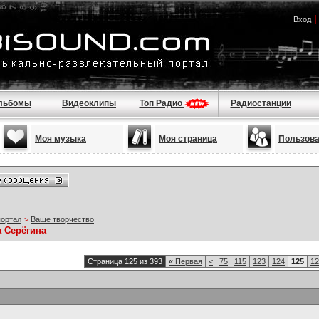
Вход
льбомы
Видеоклипы
Топ Радио
Радиостанции
Моя музыка
Моя страница
Пользов
портал
>
Ваше творчество
а Серёгина
Страница 125 из 393
«
Первая
<
75
115
123
124
125
12