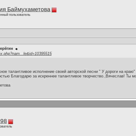
ия Баймухаметова
нный пользователь
ерёгин
ex.php?nam...le&id=10395515
ое талантливое исполнение своей авторской песни " У дороги на краю" 
стью Благодарю за искреннее талантливое творчество.,Вячеслав! Ты м
етова
298
ователь