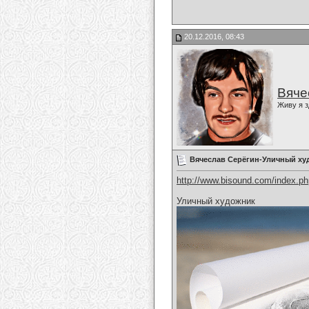
20.12.2016, 08:43
Вяче
Живу я з
Вячеслав Серёгин-Уличный ху
http://www.bisound.com/index.p
Уличный художник