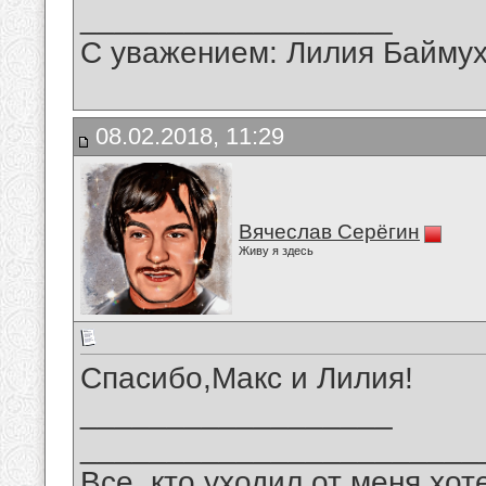
__________________
С уважением: Лилия Байму
08.02.2018, 11:29
Вячеслав Серёгин
Живу я здесь
Спасибо,Макс и Лилия!
__________________
_______________________
Все, кто уходил от меня хот