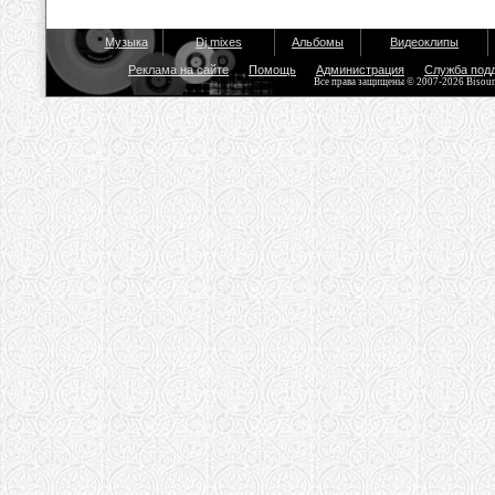
Музыка
Dj mixes
Альбомы
Видеоклипы
Реклама на сайте
Помощь
Администрация
Служба под
Все права защищены © 2007-2026 Bisou