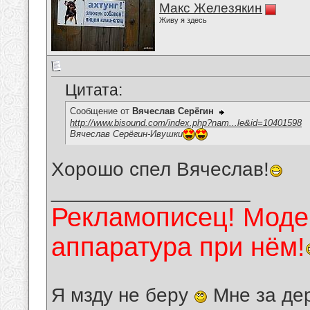
Макс Железякин
Живу я здесь
Цитата:
Сообщение от
Вячеслав Серёгин
http://www.bisound.com/index.php?nam...le&id=10401598
Вячеслав Серёгин-Ивушки
Хорошо спел Вячеслав!
__________________
Рекламописец! Модер
аппаратура при нём!
Я мзду не беру
Мне за де