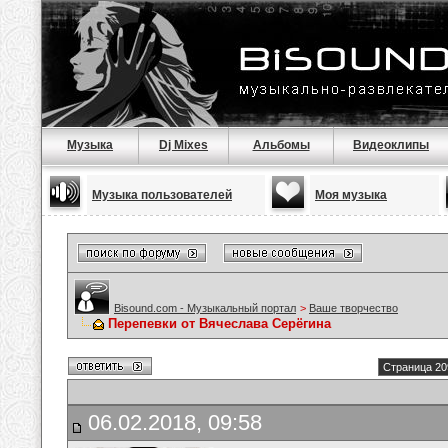
Музыка
Dj Mixes
Альбомы
Видеоклипы
Музыка пользователей
Моя музыка
Bisound.com - Музыкальный портал
>
Ваше творчество
Перепевки от Вячеслава Серёгина
Страница 20
06.02.2018, 09:58