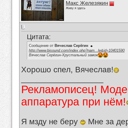
Макс Железякин
Живу я здесь
Цитата:
Сообщение от
Вячеслав Серёгин
http://www.bisound.com/index.php?nam...le&id=10401590
Вячеслав Серёгин-Хрустальный замок
Хорошо спел, Вячеслав!
__________________
Рекламописец! Модер
аппаратура при нём!
Я мзду не беру
Мне за де