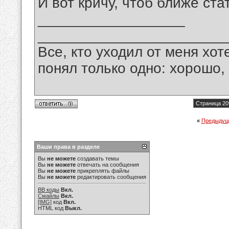
И вот кричу, чтоб ближе ста
__________________
_______________________
Все, кто уходил от меня хот
понял только одно: хорошо,
Страница 20
«
Предыдущ
Ваши права в разделе
Вы
не можете
создавать темы
Вы
не можете
отвечать на сообщения
Вы
не можете
прикреплять файлы
Вы
не можете
редактировать сообщения
BB коды
Вкл.
Смайлы
Вкл.
[IMG]
код
Вкл.
HTML код
Выкл.