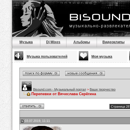
Музыка
Dj Mixes
Альбомы
Видеоклипы
Музыка пользователей
Моя музыка
Bisound.com - Музыкальный портал
>
Ваше творчество
Перепевки от Вячеслава Серёгина
Страница 28
03.07.2019, 11:11