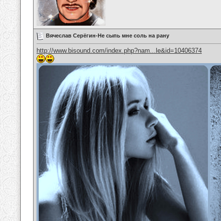
Вячеслав Серёгин-Не сыпь мне соль на рану
http://www.bisound.com/index.php?nam...le&id=10406374