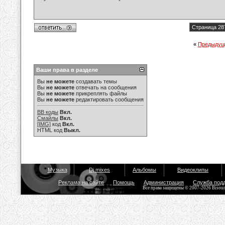
Страница 28
«
Предыдущ
Ваши права в разделе
Вы
не можете
создавать темы
Вы
не можете
отвечать на сообщения
Вы
не можете
прикреплять файлы
Вы
не можете
редактировать сообщения
BB коды
Вкл.
Смайлы
Вкл.
[IMG]
код
Вкл.
HTML код
Выкл.
Музыка
Dj mixes
Альбомы
Видеоклипы
Реклама на сайте
Помощь
Администрация
Служба под
Все права защищены © 2007-2026 Bisou