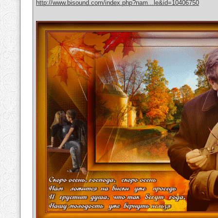
http://www.bisound.com/index.php?nam...le&id=10406750