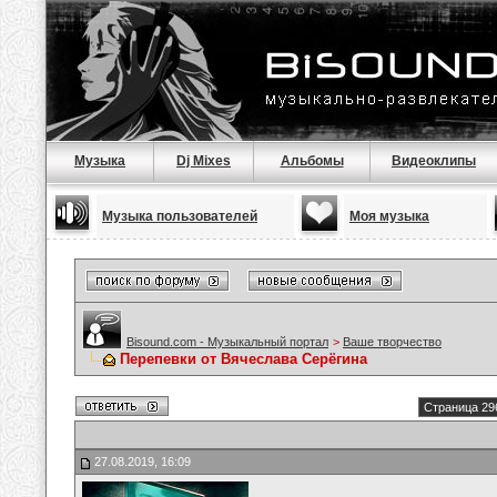
Музыка
Dj Mixes
Альбомы
Видеоклипы
Музыка пользователей
Моя музыка
Bisound.com - Музыкальный портал
>
Ваше творчество
Перепевки от Вячеслава Серёгина
Страница 29
27.08.2019, 16:09