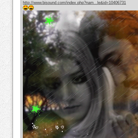
http://www.bisound.com/index.php?nam...le&id=10406731