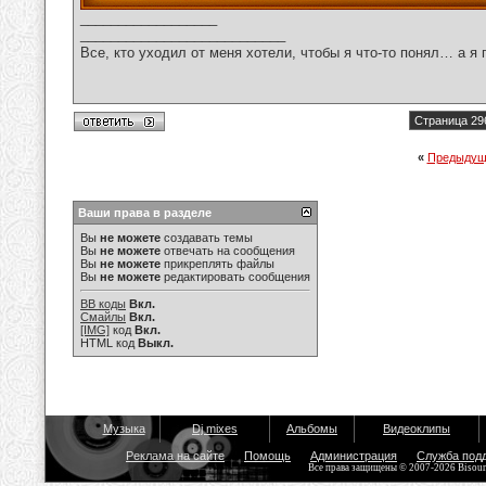
__________________
___________________________
Все, кто уходил от меня хотели, чтобы я что-то понял… а я 
Страница 29
«
Предыдущ
Ваши права в разделе
Вы
не можете
создавать темы
Вы
не можете
отвечать на сообщения
Вы
не можете
прикреплять файлы
Вы
не можете
редактировать сообщения
BB коды
Вкл.
Смайлы
Вкл.
[IMG]
код
Вкл.
HTML код
Выкл.
Музыка
Dj mixes
Альбомы
Видеоклипы
Реклама на сайте
Помощь
Администрация
Служба под
Все права защищены © 2007-2026 Bisou