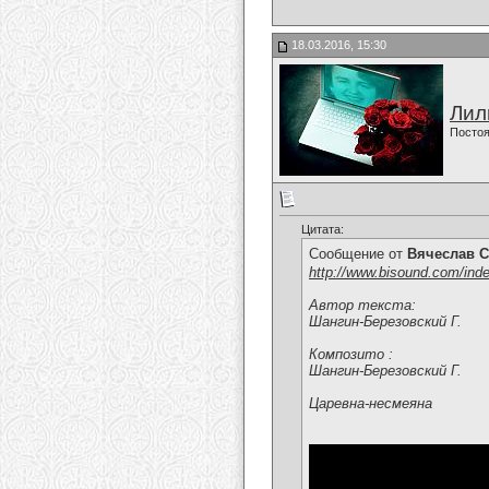
18.03.2016, 15:30
Лил
Постоя
Цитата:
Сообщение от
Вячеслав С
http://www.bisound.com/ind
Автор текста:
Шангин-Березовский Г.
Композито :
Шангин-Березовский Г.
Царевна-несмеяна