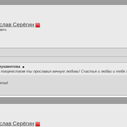
слав Серёгин
десь
мухаметова
 творчеством ты прославил вечную любовь! Счастья и любви и тебе жел
ятно!
слав Серёгин