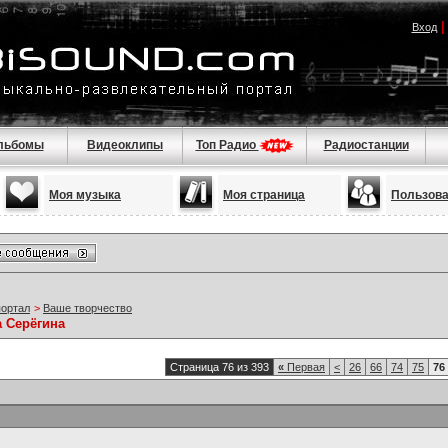
Вход
льбомы
Видеоклипы
Топ Радио
Радиостанции
Моя музыка
Моя страница
Пользов
портал
>
Ваше творчество
а Серёгина
Страница 76 из 393
«
Первая
<
26
66
74
75
76