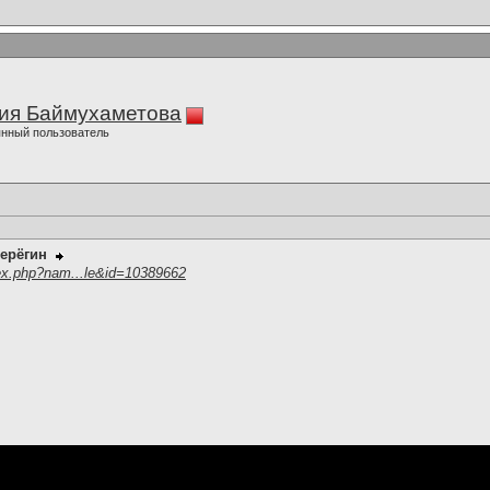
ия Баймухаметова
нный пользователь
ерёгин
ex.php?nam...le&id=10389662