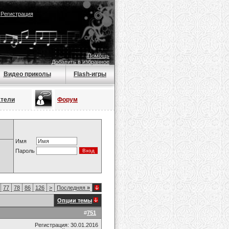
|
Регистрация
Помощь
Добавить в избранное
Видео приколы
Flash-игры
атели
Форум
Имя
Пароль
77
78
86
126
>
Последняя
»
Опции темы
#
751
Регистрация: 30.01.2016