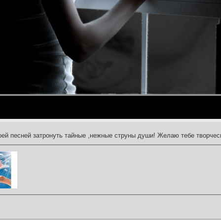
оей песней затронуть тайные ,нежные струны души! Желаю тебе творчес