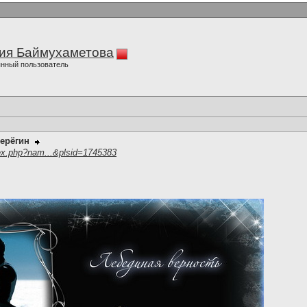
ия Баймухаметова
нный пользователь
ерёгин
ex.php?nam...&plsid=1745383