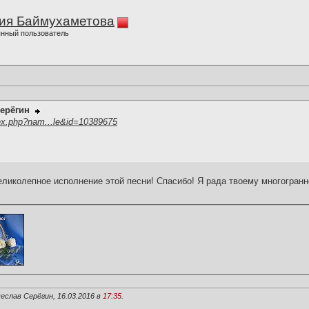
ия Баймухаметова
нный пользователь
ерёгин
ex.php?nam...le&id=10389675
еликолепное исполнение этой песни! Спасибо! Я рада твоему многогран
еслав Серёгин, 16.03.2016 в
17:35
.