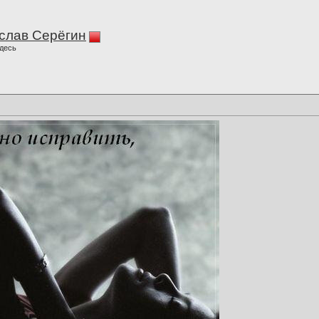
слав Серёгин
десь