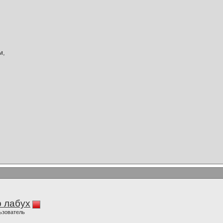
м,
 лабух
ьзователь