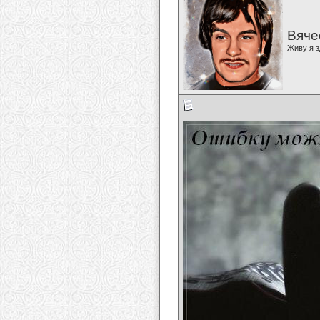
Вяче
Живу я з