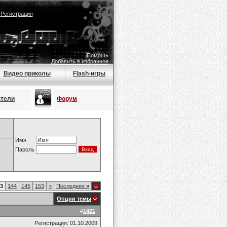
|
Регистрация
Помощь
Добавить в избранное
Видео приколы
Flash-игры
атели
Форум
Имя
Пароль
3
144
145
153
>
Последняя
»
Опции темы
#
1421
Регистрация: 01.10.2009