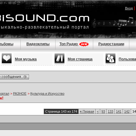
Вход
льбомы
Видеоклипы
Топ Радио
Радиостанции
Моя музыка
Моя страница
Пользов
портал
>
РАЗНОЕ
>
Культура и Искусство
я!
Страница 143 из 174
«
Первая
<
93
133
141
142
14