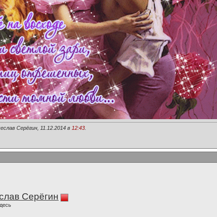
еслав Серёгин, 11.12.2014 в
12:43
.
слав Серёгин
десь