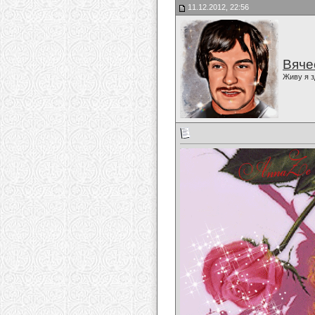
11.12.2012, 22:56
Вяче
Живу я з