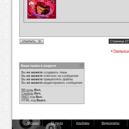
Страница 27
«
Предыдущ
Ваши права в разделе
Вы
не можете
создавать темы
Вы
не можете
отвечать на сообщения
Вы
не можете
прикреплять файлы
Вы
не можете
редактировать сообщения
BB коды
Вкл.
Смайлы
Вкл.
[IMG]
код
Вкл.
HTML код
Выкл.
Музыка
Dj mixes
Альбомы
Видеоклипы