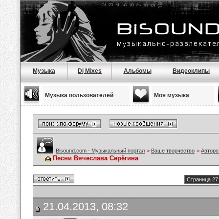
Музыка
Dj Mixes
Альбомы
Видеоклипы
Музыка пользователей
Моя музыка
Bisound.com - Музыкальный портал
>
Ваше творчество
>
Авторс
Песни Вячеслава Серёгина
Страница 27
21.04.2013, 08:32