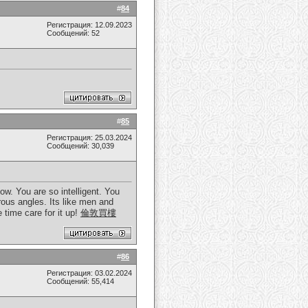
#
84
Регистрация: 12.09.2023
Сообщений: 52
#
85
Регистрация: 25.03.2024
Сообщений: 30,039
ow. You are so intelligent. You
erous angles. Its like men and
 time care for it up!
倫敦買樓
#
86
Регистрация: 03.02.2024
Сообщений: 55,414