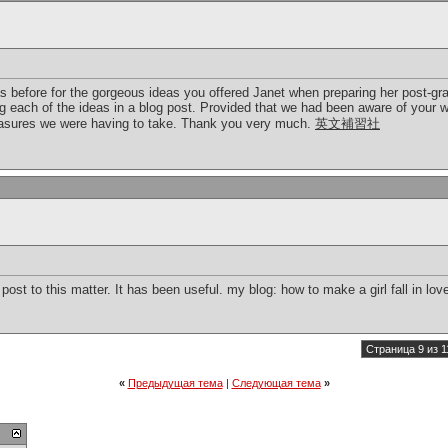
as before for the gorgeous ideas you offered Janet when preparing her post-gr
ing each of the ideas in a blog post. Provided that we had been aware of your 
sures we were having to take. Thank you very much.
英文補習社
ost to this matter. It has been useful. my blog: how to make a girl fall in lov
Страница 9 из 1
«
Предыдущая тема
|
Следующая тема
»