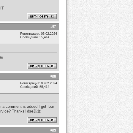
IT
#
87
Регистрация: 03.02.2024
Сообщений: 55,414
트
#
88
Регистрация: 03.02.2024
Сообщений: 55,414
 a comment is added I get four
ervice? Thanks!
dse英文
#
89