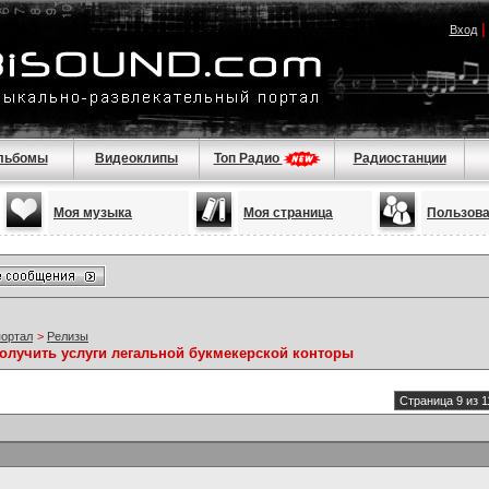
Вход
льбомы
Видеоклипы
Топ Радио
Радиостанции
Моя музыка
Моя страница
Пользов
портал
>
Релизы
получить услуги легальной букмекерской конторы
Страница 9 из 1