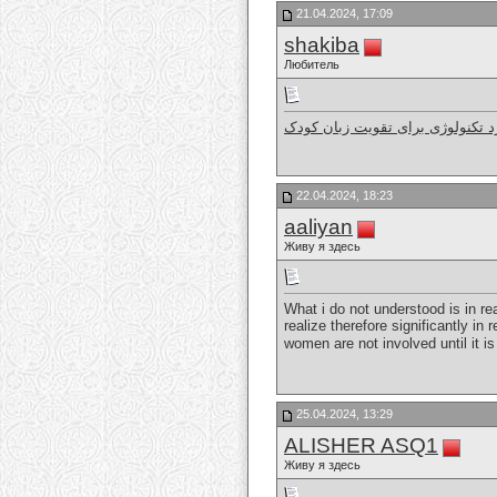
21.04.2024, 17:09
shakiba
Любитель
د تکنولوژی برای تقویت زبان کودک
22.04.2024, 18:23
aaliyan
Живу я здесь
What i do not understood is in re
realize therefore significantly i
women are not involved until it i
25.04.2024, 13:29
ALISHER ASQ1
Живу я здесь