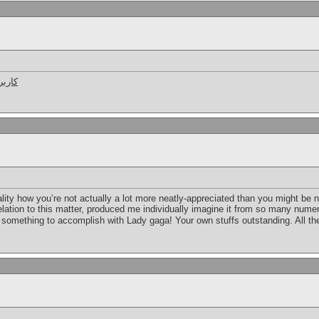
کاربر
ality how you’re not actually a lot more neatly-appreciated than you might be n
n relation to this matter, produced me individually imagine it from so many num
s something to accomplish with Lady gaga! Your own stuffs outstanding. All the