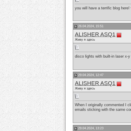
you will have a terrific blog he
26.04.2024, 15:51
ALISHER ASQ1
Живу я здесь
disco lights with built-in laser x
29.04.2024, 12:47
ALISHER ASQ1
Живу я здесь
When I originally commented I c
emails sticking with the same c
29.04.2024, 13:23