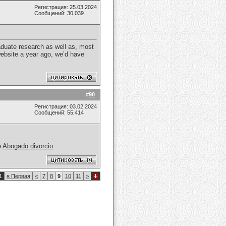
Регистрация: 25.03.2024
Сообщений: 30,039
aduate research as well as, most
website a year ago, we’d have
#
90
Регистрация: 03.02.2024
Сообщений: 55,414
e
Abogado divorcio
1
«
Первая
<
7
8
9
10
11
>