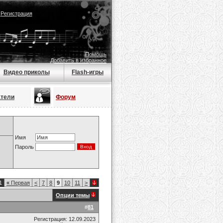
|
Регистрация
Помощь
Добавить в избранное
Видео приколы
Flash-игры
атели
Форум
Имя
Пароль
1
«
Первая
<
7
8
9
10
11
>
Опции темы
#
81
Регистрация: 12.09.2023