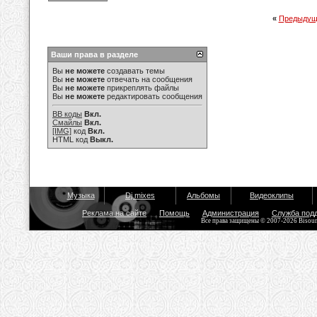
«
Предыдущ
Ваши права в разделе
Вы
не можете
создавать темы
Вы
не можете
отвечать на сообщения
Вы
не можете
прикреплять файлы
Вы
не можете
редактировать сообщения
BB коды
Вкл.
Смайлы
Вкл.
[IMG]
код
Вкл.
HTML код
Выкл.
Музыка
Dj mixes
Альбомы
Видеоклипы
Реклама на сайте
Помощь
Администрация
Служба под
Все права защищены © 2007-2026 Bisou