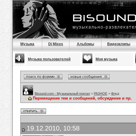
Музыка
Dj Mixes
Альбомы
Видеоклипы
Музыка пользователей
Моя музыка
Bisound.com - Музыкальный портал
>
РАЗНОЕ
>
Флуд
Перемещение тем и сообщений, обсуждение и пр.
19.12.2010, 10:58