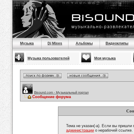
Музыка
Dj Mixes
Альбомы
Видеоклипы
Музыка пользователей
Моя музыка
Bisound.com - Музыкальный портал
Сообщение форума
Соо
Тема не указан(-а). Если вы пришли
администрации
о нерабочей ссылке.