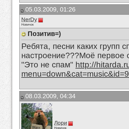
05.03.2009, 01:26
NerDy
Новичок
Позитив=)
Ребята, песни каких групп 
настроение???Моё первое сл
"Это не спам"
http://hitarda.
menu=down&cat=music&id=9
08.03.2009, 04:34
Лори
Новичок