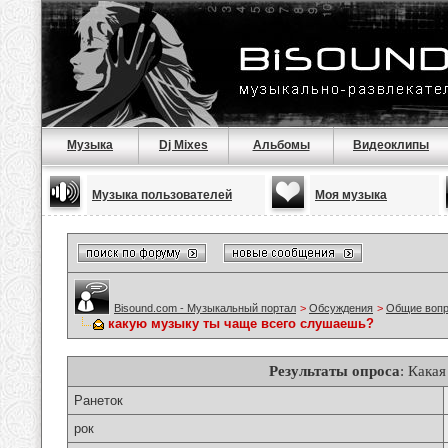
Музыка
Dj Mixes
Альбомы
Видеоклипы
Музыка пользователей
Моя музыка
Bisound.com - Музыкальный портал
>
Обсуждения
>
Общие воп
какую музыку ты чаще всего слушаешь?
Результаты опроса
: Кака
Ранеток
рок