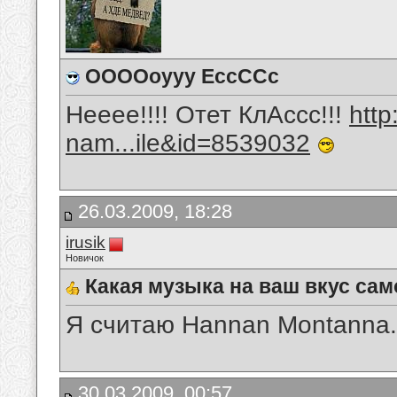
ООООоууу ЕссССс
Нееее!!!! Отет КлАссс!!!
htt
nam...ile&id=8539032
26.03.2009, 18:28
irusik
Новичок
Какая музыка на ваш вкус сам
Я считаю Hannan Montanna.
30.03.2009, 00:57