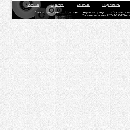
Музыка
Dj mixes
Альбомы
Видеоклипы
Реклама на сайте
Помощь
Администрация
Служба под
Все права защищены © 2007-2026 Bisou