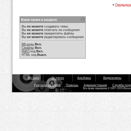
«
Предыдущ
Ваши права в разделе
Вы
не можете
создавать темы
Вы
не можете
отвечать на сообщения
Вы
не можете
прикреплять файлы
Вы
не можете
редактировать сообщения
BB коды
Вкл.
Смайлы
Вкл.
[IMG]
код
Вкл.
HTML код
Выкл.
Музыка
Dj mixes
Альбомы
Видеоклипы
Реклама на сайте
Помощь
Администрация
Служба под
Все права защищены © 2007-2026 Bisou