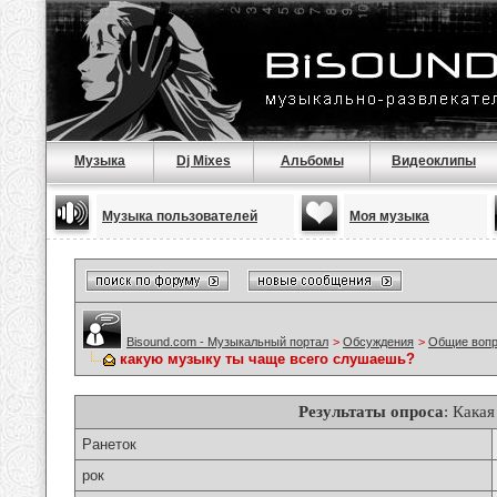
Музыка
Dj Mixes
Альбомы
Видеоклипы
Музыка пользователей
Моя музыка
Bisound.com - Музыкальный портал
>
Обсуждения
>
Общие воп
какую музыку ты чаще всего слушаешь?
Результаты опроса
: Кака
Ранеток
рок