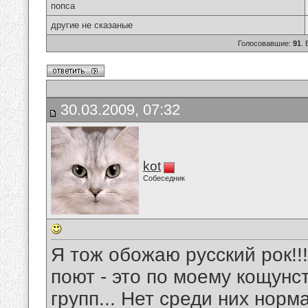
попса
другие не сказаные
Голосовавшие:
91
.
30.03.2009, 07:32
kot
Собеседник
Я тож обожаю русский рок!!!!
поют - это по моему кощунс
групп... Нет среди них норм