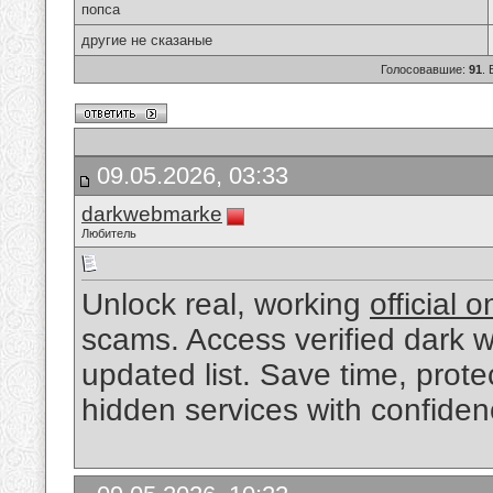
попса
другие не сказаные
Голосовавшие:
91
.
09.05.2026, 03:33
darkwebmarke
Любитель
Unlock real, working
official o
scams. Access verified dark w
updated list. Save time, prote
hidden services with confiden