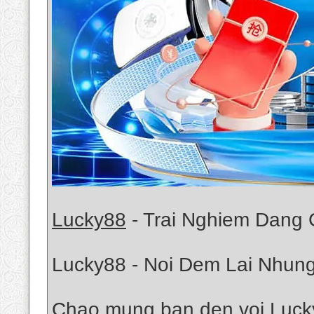
Lucky88
- Trai Nghiem Dang
Lucky88 - Noi Dem Lai Nhung
Chao mung ban den voi Lucky8