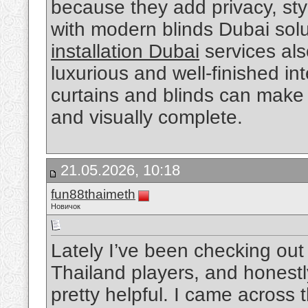
because they add privacy, sty
with modern blinds Dubai solu
installation Dubai
services als
luxurious and well-finished int
curtains and blinds can make
and visually complete.
21.05.2026, 10:18
fun88thaimeth
Новичок
Lately I’ve been checking out 
Thailand players, and honestl
pretty helpful. I came across 