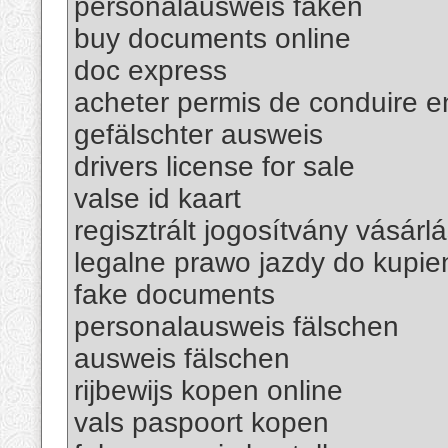
personalausweis faken
buy documents online
doc express
acheter permis de conduire e
gefälschter ausweis
drivers license for sale
valse id kaart
regisztrált jogosítvány vásárl
legalne prawo jazdy do kupie
fake documents
personalausweis fälschen
ausweis fälschen
rijbewijs kopen online
vals paspoort kopen