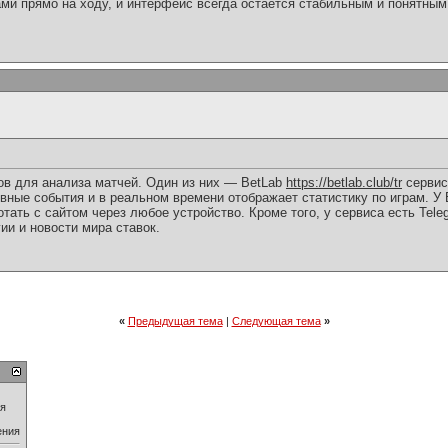
ами прямо на ходу, и интерфейс всегда остается стабильным и понятным
ов для анализа матчей. Один из них — BetLab
https://betlab.club/tr
сервис
вные события и в реальном времени отображает статистику по играм. У 
тать с сайтом через любое устройство. Кроме того, у сервиса есть Tel
гии и новости мира ставок.
«
Предыдущая тема
|
Следующая тема
»
ия
ения