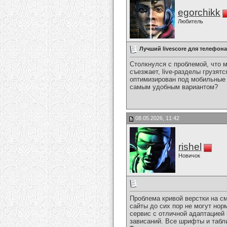
egorchikk
Любитель
Лучший livescore для телефона
Столкнулся с проблемой, что 
съезжает, live-разделы грузят
оптимизирован под мобильные 
самым удобным вариантом?
08.05.2026, 11:42
rishel
Новичок
Проблема кривой верстки на см
сайты до сих пор не могут нор
сервис с отличной адаптацией
зависаний. Все шрифты и табл