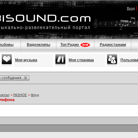
Вход
льбомы
Видеоклипы
Топ Радио
Радиостанции
Моя музыка
Моя страница
Пользов
портал
>
РАЗНОЕ
>
Флуд
елефона