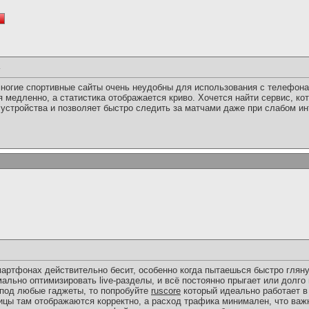
многие спортивные сайты очень неудобны для использования с телефон
ся медленно, а статистика отображается криво. Хочется найти сервис, к
устройства и позволяет быстро следить за матчами даже при слабом ин
артфонах действительно бесит, особенно когда пытаешься быстро гляну
мально оптимизировать live-разделы, и всё постоянно прыгает или долго
 под любые гаджеты, то попробуйте
ruscore
который идеально работает в
ицы там отображаются корректно, а расход трафика минимален, что важ