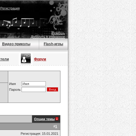
|
Регистрация
Помощь
Добавить в избранное
Видео приколы
Flash-игры
атели
Форум
Имя
Пароль
Опции темы
#
1
Регистрация: 15.01.2021