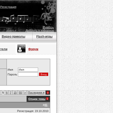
|
Регистрация
Помощь
Добавить в избранное
Видео приколы
Flash-игры
атели
Форум
Имя
Пароль
5
6
7
15
55
>
Последняя
»
Опции темы
#
41
Регистрация: 19.10.2010