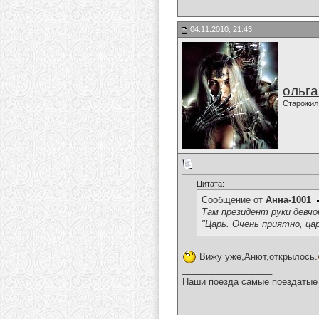
04.11.2010, 21:43
ольг
Старожил
Цитата:
Сообщение от
Анна-1001
Там президент руки девчон
"Царь. Очень приятно, цар
Вижу уже,Анют,открылось.
__________________
Наши поезда самые поездатые 