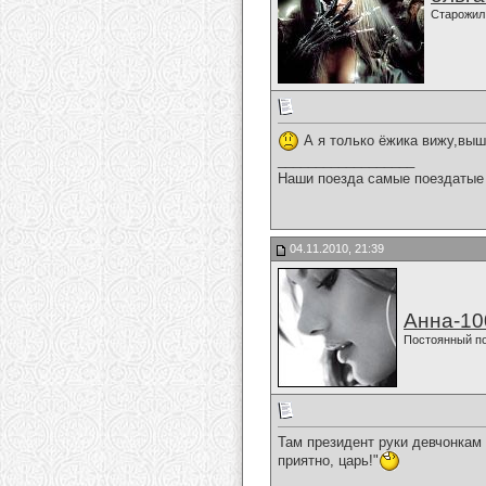
Старожил
А я только ёжика вижу,выш
__________________
Наши поезда самые поездатые 
04.11.2010, 21:39
Анна-10
Постоянный п
Там президент руки девчонкам 
приятно, царь!"