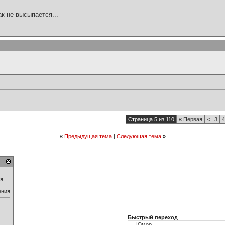
ак не высыпается...
Страница 5 из 110
«
Первая
<
3
4
«
Предыдущая тема
|
Следующая тема
»
ия
ения
Быстрый переход