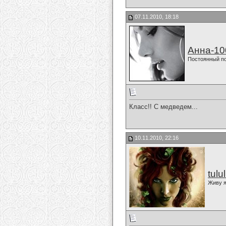
07.11.2010, 18:18
Анна-10
Постоянный п
Класс!! С медведем...
10.11.2010, 22:16
tulu
Живу я