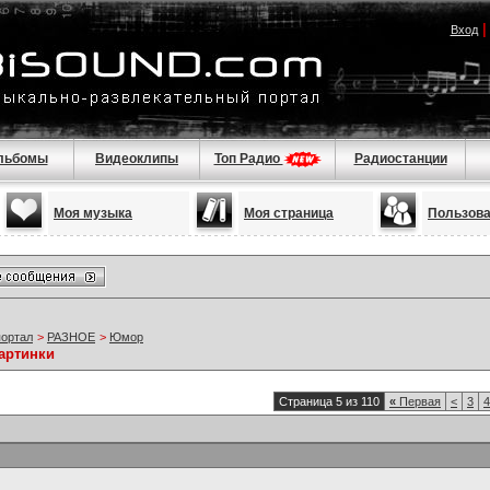
Вход
льбомы
Видеоклипы
Топ Радио
Радиостанции
Моя музыка
Моя страница
Пользов
портал
>
РАЗНОЕ
>
Юмор
артинки
Страница 5 из 110
«
Первая
<
3
4