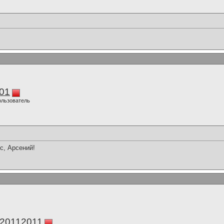
01
ользователь
сс, Арсений!
а20112011