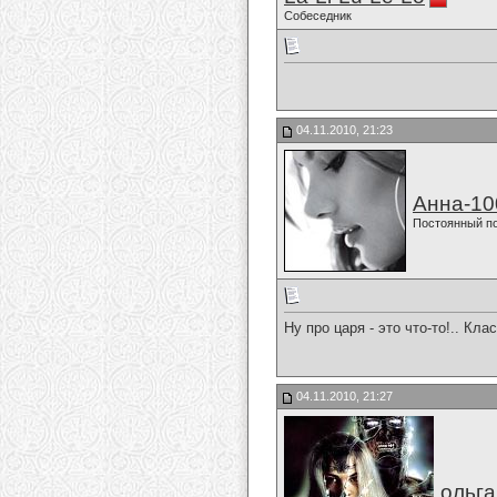
Собеседник
04.11.2010, 21:23
Анна-10
Постоянный п
Ну про царя - это что-то!.. Кла
04.11.2010, 21:27
ольг