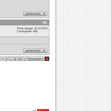
#
50
Регистрация: 19.10.2010
Сообщений: 406
5
6
7
15
55
>
Последняя
»