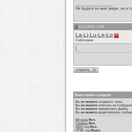
__________________
Не будите во мне зверя, он и т
13.11.2010, 14:59
La-Li-Lu-Le-Lo
Собеседник
Ваши права в разделе
Вы
не можете
создавать темы
Вы
не можете
отвечать на сообщен
Вы
не можете
прикреплять файлы
Вы
не можете
редактировать сообщ
BB коды
Вкл.
Смайлы
Вкл.
[IMG]
код
Вкл.
HTML код
Выкл.