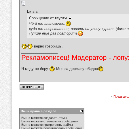
Цитата:
Сообщение от
гаупти
Чё-й то аналогично.
куда-то подрываться, валить на улицу курить (дома ник
Лучше ещё раз повторить
верно говоришь.
__________________
Рекламописец! Модератор - лопух
Я мзду не беру
Мне за державу обидно
«
Предыдущ
Ваши права в разделе
Вы
не можете
создавать темы
Вы
не можете
отвечать на сообщения
Вы
не можете
прикреплять файлы
Вы
не можете
редактировать сообщения