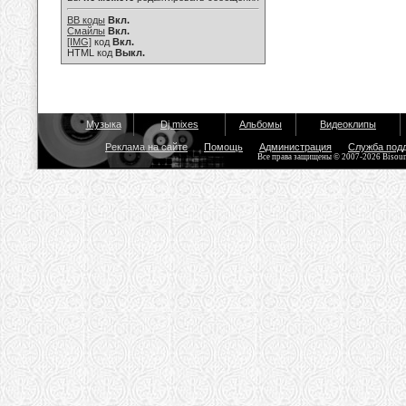
BB коды
Вкл.
Смайлы
Вкл.
[IMG]
код
Вкл.
HTML код
Выкл.
Музыка
Dj mixes
Альбомы
Видеоклипы
Реклама на сайте
Помощь
Администрация
Служба под
Все права защищены © 2007-2026 Bisou