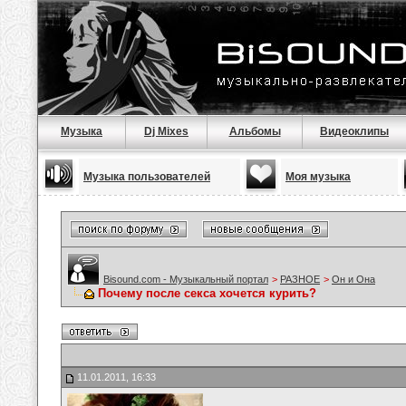
Музыка
Dj Mixes
Альбомы
Видеоклипы
Музыка пользователей
Моя музыка
Bisound.com - Музыкальный портал
>
РАЗНОЕ
>
Он и Она
Почему после секса хочется курить?
11.01.2011, 16:33