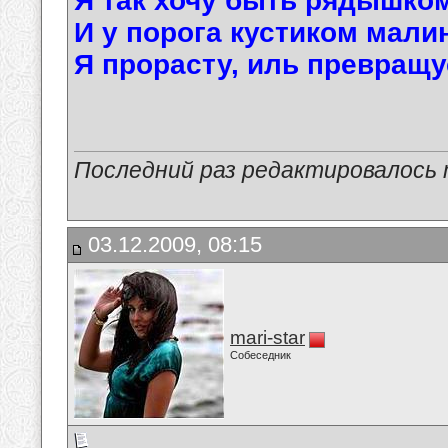
Я так хочу быть рядышком
И у порога кустиком мали
Я прорасту, иль превращу
Последний раз редактировалось ma
03.12.2009, 08:15
mari-star
Собеседник