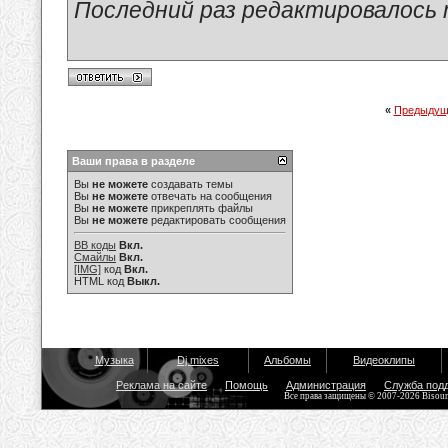
Последний раз редактировалось ma
«
Предыдущ
Ваши права в разделе
Вы
не можете
создавать темы
Вы
не можете
отвечать на сообщения
Вы
не можете
прикреплять файлы
Вы
не можете
редактировать сообщения
BB коды
Вкл.
Смайлы
Вкл.
[IMG]
код
Вкл.
HTML код
Выкл.
Музыка
Dj mixes
Альбомы
Видеоклипы
Реклама на сайте
Помощь
Администрация
Служба под
Все права защищены © 2007-2026 Bisou