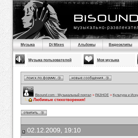
Музыка
Dj Mixes
Альбомы
Видеоклипы
Музыка пользователей
Моя музыка
Bisound.com - Музыкальный портал
>
РАЗНОЕ
>
Культура и Иск
Любимые стихотворения!
02.12.2009, 19:10