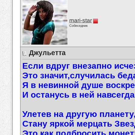
mari-star
Собеседник
Джульетта
Если вдруг внезапно исче
Это значит,случилась бед
Я в невинной душе воскр
И останусь в ней навсегда
Улетев на другую планету
Стану яркой мерцать Звез
Это как подбросить монет