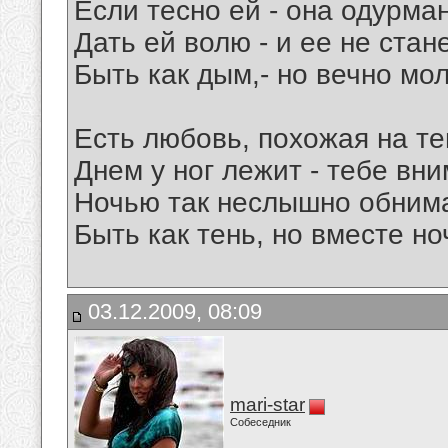
Если тесно ей - она одурман
Дать ей волю - и ее не станет
Быть как дым,- но вечно мо
Есть любовь, похожая на те
Днем у ног лежит - тебе вни
Ночью так неслышно обнима
Быть как тень, но вместе ноч
03.12.2009, 08:09
mari-star
Собеседник