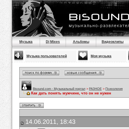
Музыка
Dj Mixes
Альбомы
Видеоклипы
Музыка пользователей
Моя музыка
Bisound.com - Музыкальный портал
>
РАЗНОЕ
>
Психология
Как дать понять мужчине, что он не нужен
14.06.2011, 18:43