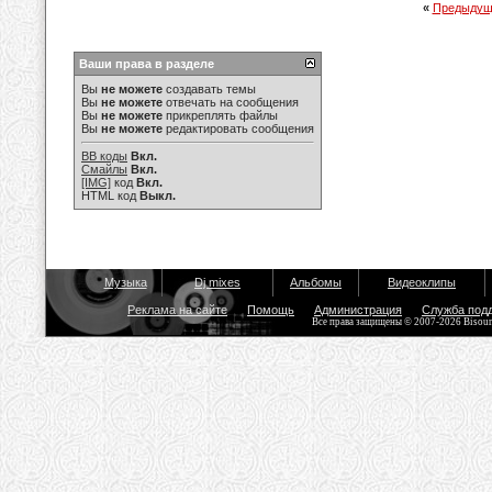
«
Предыдущ
Ваши права в разделе
Вы
не можете
создавать темы
Вы
не можете
отвечать на сообщения
Вы
не можете
прикреплять файлы
Вы
не можете
редактировать сообщения
BB коды
Вкл.
Смайлы
Вкл.
[IMG]
код
Вкл.
HTML код
Выкл.
Музыка
Dj mixes
Альбомы
Видеоклипы
Реклама на сайте
Помощь
Администрация
Служба под
Все права защищены © 2007-2026 Bisou