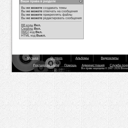
Ваши права в разделе
Вы
не можете
создавать темы
Вы
не можете
отвечать на сообщения
Вы
не можете
прикреплять файлы
Вы
не можете
редактировать сообщения
BB коды
Вкл.
Смайлы
Вкл.
[IMG]
код
Вкл.
HTML код
Выкл.
Музыка
Dj mixes
Альбомы
Видеоклипы
Реклама на сайте
Помощь
Администрация
Служба под
Все права защищены © 2007-2026 Bisou