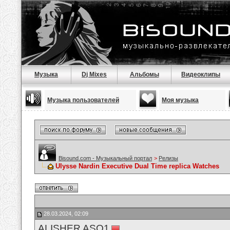
Музыка
Dj Mixes
Альбомы
Видеоклипы
Музыка пользователей
Моя музыка
Bisound.com - Музыкальный портал
>
Релизы
Ulysse Nardin Executive Dual Time replica Watches
28.03.2024, 02:09
ALISHER ASQ1