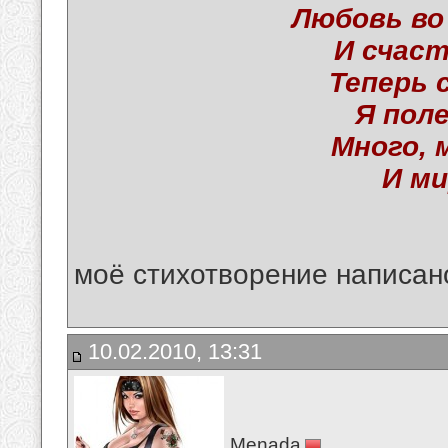
Любовь во
И счаст
Теперь 
Я поле
Много, 
И ми
моё стихотворение написан
10.02.2010, 13:31
Menada