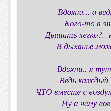
Вдохни... а ве
Кого-то в э
Дышать легко?.. 
В дыханье мож
Вдохни.. я тут
Ведь каждый 
ЧТО вместе с воздух
Ну а чему во