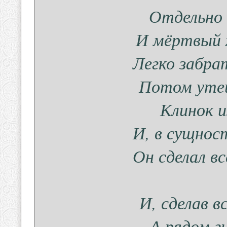
Отдельно 
И мёртвый х
Легко забра
Потом утеш
Клинок и
И, в сущнос
Он сделал вс
И, сделав вс
А рядом г