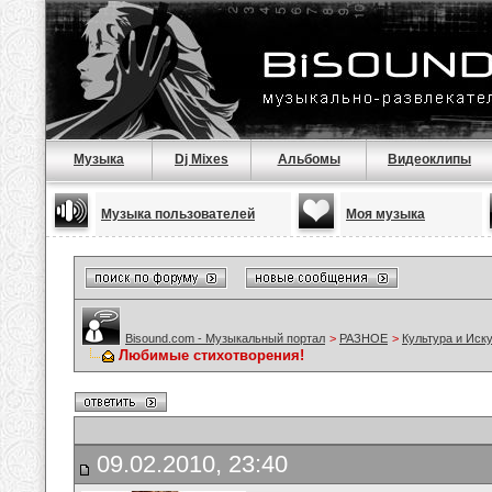
Музыка
Dj Mixes
Альбомы
Видеоклипы
Музыка пользователей
Моя музыка
Bisound.com - Музыкальный портал
>
РАЗНОЕ
>
Культура и Иск
Любимые стихотворения!
09.02.2010, 23:40