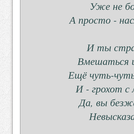
Уже не бо
А просто - на
И ты стра
Вмешаться и
Ещё чуть-чуть
И - грохот с
Да, вы безж
Невысказ