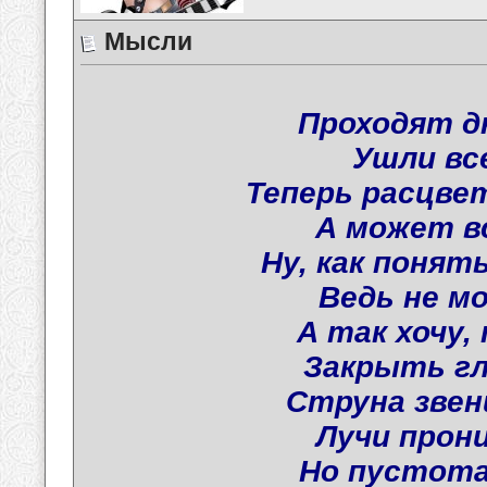
Мысли
Проходят д
Ушли вс
Теперь расцве
А может в
Ну, как понят
Ведь не м
А так хочу,
Закрыть гл
Струна звен
Лучи прони
Но пустота