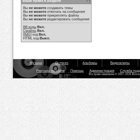
Ваши права в разделе
Вы
не можете
создавать темы
Вы
не можете
отвечать на сообщения
Вы
не можете
прикреплять файлы
Вы
не можете
редактировать сообщения
BB коды
Вкл.
Смайлы
Вкл.
[IMG]
код
Вкл.
HTML код
Выкл.
Музыка
Dj mixes
Альбомы
Видеоклипы
Реклама на сайте
Помощь
Администрация
Служба под
Все права защищены © 2007-2026 Bisou