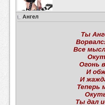
Ангел
Ты Анг
Ворвалс
Все мысл
Окут
Огонь 
И обж
И жажд
Теперь 
Окуты
Ты дал 