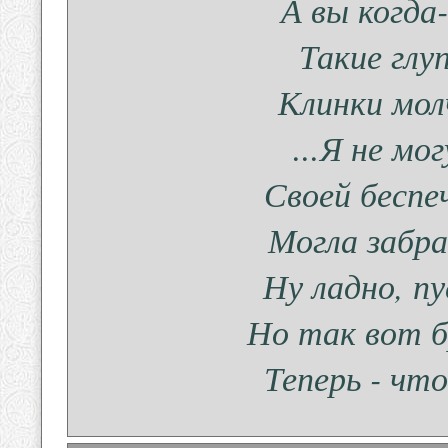
А вы когда
Такие гл
Клинки мол
...Я не мо
Своей бесп
Могла забра
Ну ладно, п
Но так вот б
Теперь - что