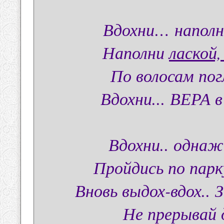
Вдохни… напол
Наполни
лаской
По волосам по
Вдохни... ВЕРА в
Вдохни.. одна
Пройдись по пар
Вновь выдох-вдох.. 
Не прерывай