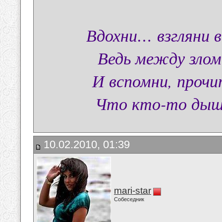
Вдохни… взгляни во
Ведь между зло
И вспомни, прочи
Что кто-то дыши
10.02.2010, 01:39
mari-star
Собеседник