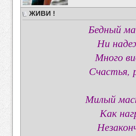
ЖИВИ !
Бедный ма
Ни наде
Много ви
Счастья, р
Милый мас
Как наг
Незакон