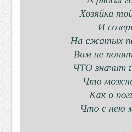
Хозяйка то
И созе
На сжатых пал
Вам не понят
ЧТО значит ш
Что можно 
Как о пог
Что с нею 