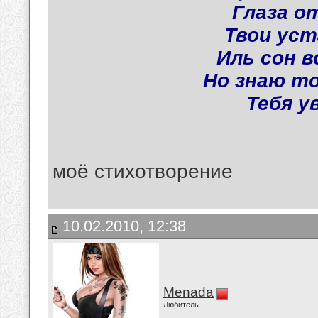
Глаза о
Твои ус
Иль сон в
Но знаю т
Тебя у
моё стихотворение
10.02.2010, 12:38
Menada
Любитель