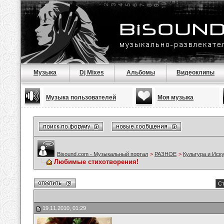
Музыка
Dj Mixes
Альбомы
Видеоклипы
Музыка пользователей
Моя музыка
Bisound.com - Музыкальный портал
>
РАЗНОЕ
>
Культура и Иск
Любимые стихотворения!
Ст
19.11.2010, 01:29