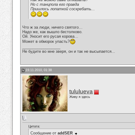
Но с танцпола его правда
Пришлось лопаткой соскребать...
Что ж за люди, ничего святого…
Надо же, как вышло бестолково.
Ой. Уносит его русая корова…
Может в обморок упасть?
__________________
Не будите во мне зверя, он и так не высыпается...
19.11.2010, 01:38
tululueva
Живу я здесь
Цитата:
Сообщение от
addSER