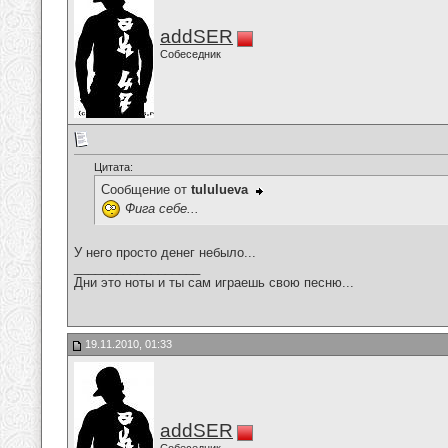
addSER
Собеседник
Цитата:
Сообщение от
tululueva
Фига себе...
У него просто денег небыло...
__________________
Дни это ноты и ты сам играешь свою песню...
19.11.2010, 01:33
addSER