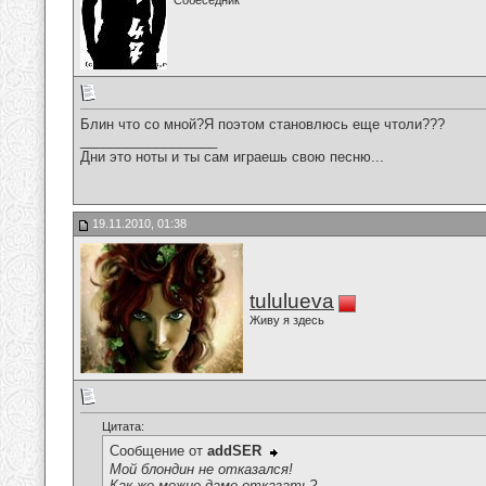
Собеседник
Блин что со мной?Я поэтом становлюсь еще чтоли???
__________________
Дни это ноты и ты сам играешь свою песню...
19.11.2010, 01:38
tululueva
Живу я здесь
Цитата:
Сообщение от
addSER
Мой блондин не отказался!
Как же можно даме отказать?