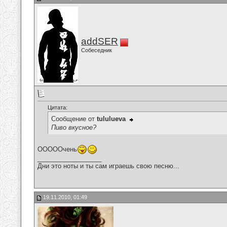
addSER
Собеседник
Цитата:
Сообщение от
tululueva
Пиво вкусное?
ОООООчень
__________________
Дни это ноты и ты сам играешь свою песню...
19.11.2010, 01:49