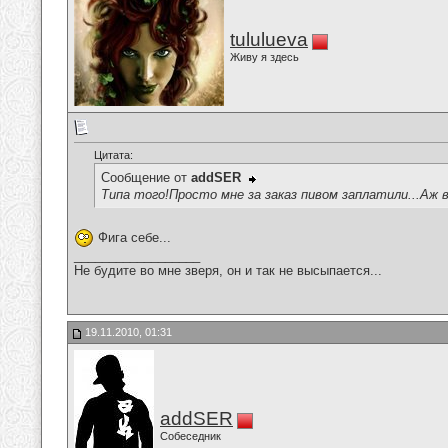
tululueva
Живу я здесь
Цитата:
Сообщение от
addSER
Типа того!Просто мне за заказ пивом заплатили...Аж в
Фига себе...
__________________
Не будите во мне зверя, он и так не высыпается...
19.11.2010, 01:31
addSER
Собеседник