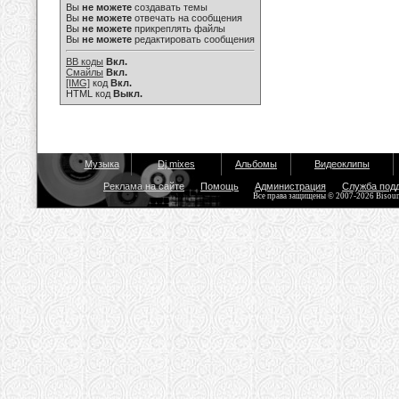
Вы
не можете
создавать темы
Вы
не можете
отвечать на сообщения
Вы
не можете
прикреплять файлы
Вы
не можете
редактировать сообщения
BB коды
Вкл.
Смайлы
Вкл.
[IMG]
код
Вкл.
HTML код
Выкл.
Музыка
Dj mixes
Альбомы
Видеоклипы
Реклама на сайте
Помощь
Администрация
Служба под
Все права защищены © 2007-2026 Bisou