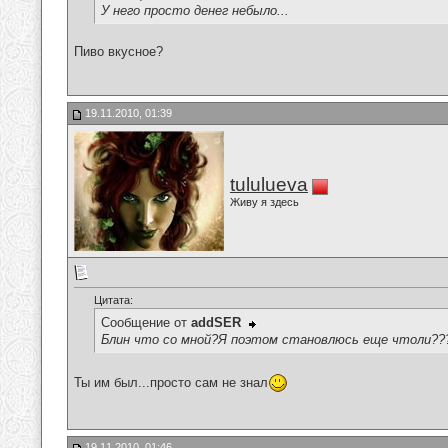
У него просто денег небыло...
Пиво вкусное?
19.11.2010, 01:39
tululueva
Живу я здесь
Цитата:
Сообщение от
addSER
Блин что со мной?Я поэтом становлюсь еще чтоли??
Ты им был...просто сам не знал
19.11.2010, 01:46