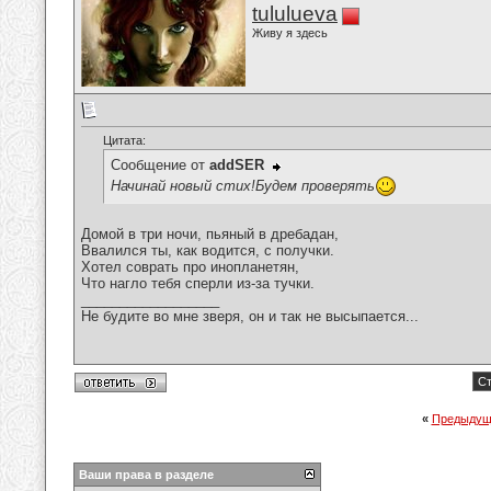
tululueva
Живу я здесь
Цитата:
Сообщение от
addSER
Начинай новый стих!Будем проверять
Домой в три ночи, пьяный в дребадан,
Ввалился ты, как водится, с получки.
Хотел соврать про инопланетян,
Что нагло тебя сперли из-за тучки.
__________________
Не будите во мне зверя, он и так не высыпается...
Ст
«
Предыдущ
Ваши права в разделе