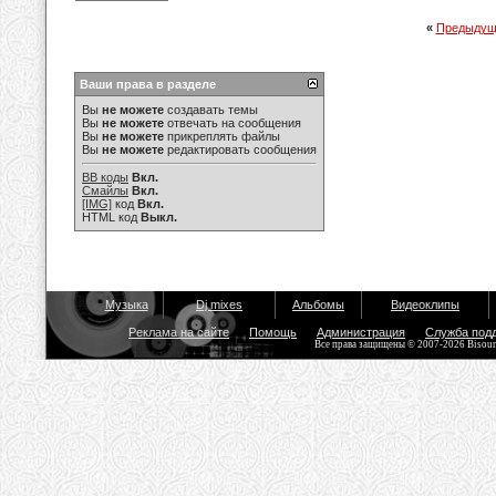
«
Предыдущ
Ваши права в разделе
Вы
не можете
создавать темы
Вы
не можете
отвечать на сообщения
Вы
не можете
прикреплять файлы
Вы
не можете
редактировать сообщения
BB коды
Вкл.
Смайлы
Вкл.
[IMG]
код
Вкл.
HTML код
Выкл.
Музыка
Dj mixes
Альбомы
Видеоклипы
Реклама на сайте
Помощь
Администрация
Служба под
Все права защищены © 2007-2026 Bisou