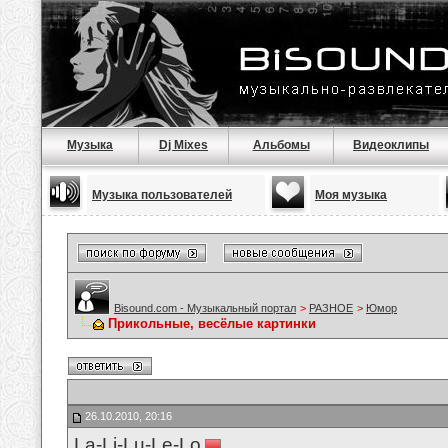
Музыка
Dj Mixes
Альбомы
Видеоклипы
Музыка пользователей
Моя музыка
Bisound.com - Музыкальный портал
>
РАЗНОЕ
>
Юмор
Прикольные, весёлые картинки
26.10.2010, 20:16
La-Li-Lu-Le-Lo