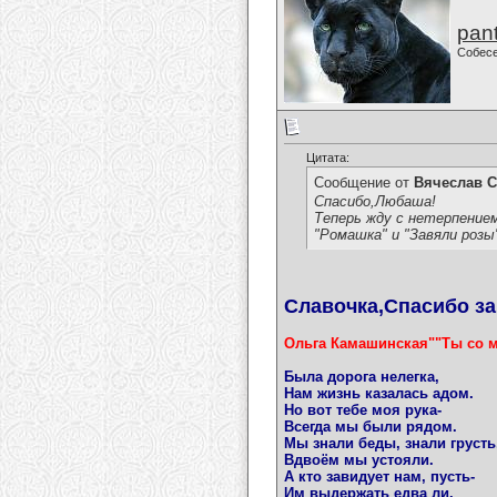
pan
Собес
Цитата:
Сообщение от
Вячеслав С
Спасибо,Любаша!
Теперь жду с нетерпением
"Ромашка" и "Завяли розы".
Славочка,Спасибо за
Ольга Камашинская""Ты со 
Была дорога нелегка,
Нам жизнь казалась адом.
Но вот тебе моя рука-
Всегда мы были рядом.
Мы знали беды, знали грусть
Вдвоём мы устояли.
А кто завидует нам, пусть-
Им выдержать едва ли.