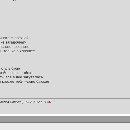
мнате сказочной.
мке загадочным.
альнего прошлого
ть только в хорошее.
ь с улыбкою
 тебя ночью зыбкою.
ты вся в неё закуталась.
 кресле тебя нежно баюкает.
еслав Серёгин, 15.02.2012 в
11:56
.