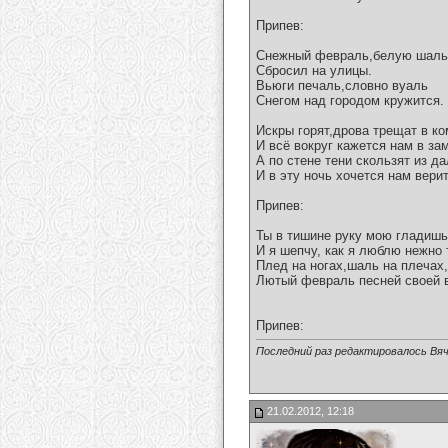
Припев:
Снежный февраль,белую шаль
Сбросил на улицы.
Вьюги печаль,словно вуаль
Снегом над городом кружится.
Искры горят,дрова трещат в ко
И всё вокруг кажется нам в за
А по стене тени скользят из д
И в эту ночь хочется нам вери
Припев:
Ты в тишине руку мою гладиш
И я шепчу, как я люблю нежно
Плед на ногах,шаль на плечах,
Лютый февраль песней своей в
Припев:
Последний раз редактировалось Вяч
21.02.2012, 12:18