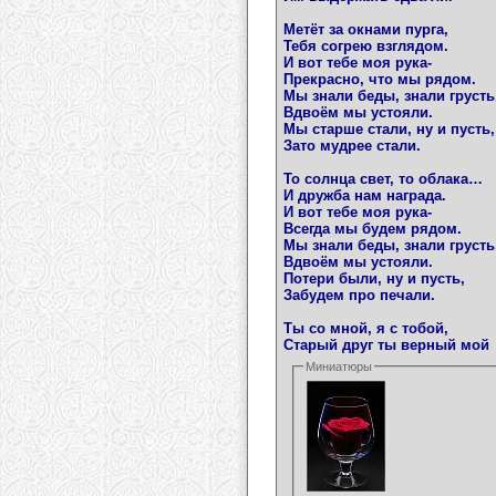
Метёт за окнами пурга,
Тебя согрею взглядом.
И вот тебе моя рука-
Прекрасно, что мы рядом.
Мы знали беды, знали грусть
Вдвоём мы устояли.
Мы старше стали, ну и пусть,
Зато мудрее стали.
То солнца свет, то облака…
И дружба нам награда.
И вот тебе моя рука-
Всегда мы будем рядом.
Мы знали беды, знали грусть
Вдвоём мы устояли.
Потери были, ну и пусть,
Забудем про печали.
Ты со мной, я с тобой,
Старый друг ты верный мой
Миниатюры