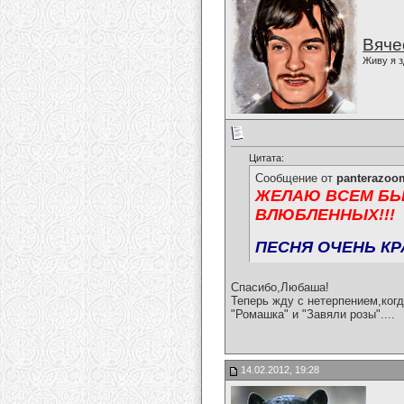
Вяче
Живу я з
Цитата:
Сообщение от
panterazoo
ЖЕЛАЮ ВСЕМ БЫ
ВЛЮБЛЕННЫХ!!!
ПЕСНЯ ОЧЕНЬ КР
Спасибо,Любаша!
Теперь жду с нетерпением,когд
"Ромашка" и "Завяли розы"....
14.02.2012, 19:28