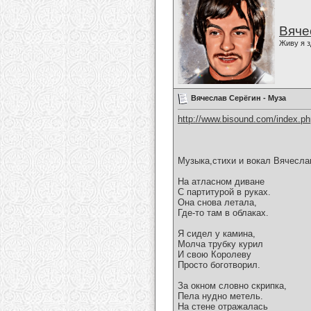
Вяче
Живу я з
Вячеслав Серёгин - Муза
http://www.bisound.com/index.p
Музыка,стихи и вокал Вячесла
На атласном диване
С партитурой в руках.
Она снова летала,
Где-то там в облаках.
Я сидел у камина,
Молча трубку курил
И свою Королеву
Просто боготворил.
За окном словно скрипка,
Пела нудно метель.
На стене отражалась