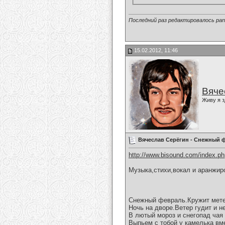
Последний раз редактировалось pant
15.02.2012, 11:46
Вяче
Живу я з
Вячеслав Серёгин - Снежный 
http://www.bisound.com/index.p
Музыка,стихи,вокал и аранжир
Снежный февраль.Кружит мете
Ночь на дворе.Ветер гудит и н
В лютый мороз и снегопад чая 
Выпьем с тобой у камелька вм