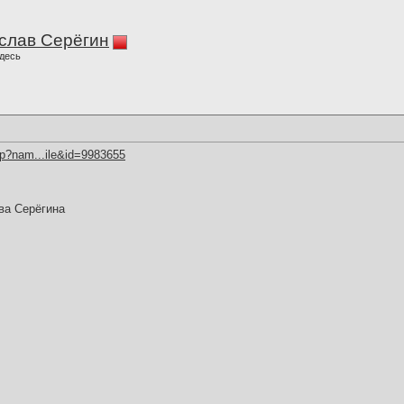
слав Серёгин
десь
hp?nam...ile&id=9983655
ва Серёгина