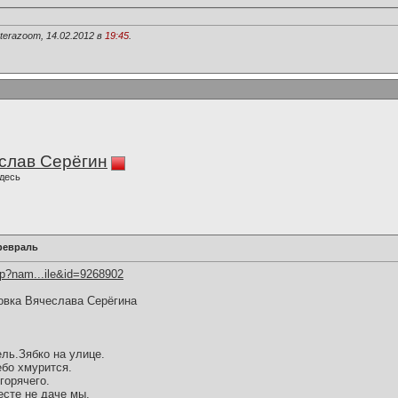
erazoom, 14.02.2012 в
19:45
.
слав Серёгин
десь
февраль
hp?nam...ile&id=9268902
овка Вячеслава Серёгина
ль.Зябко на улице.
ебо хмурится.
горячего.
есте не даче мы.