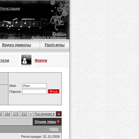
|
Регистрация
Помощь
Добавить в избранное
Видео приколы
Flash-игры
атели
Форум
Имя
Пароль
3
164
172
212
>
Последняя
»
Опции темы
#
1611
Регистрация: 01.10.2009