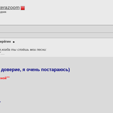
terazoom
едник
ерёгин
,когда ты споёшь мои песни:
...
 доверие, я очень постараюсь)
мной""
,