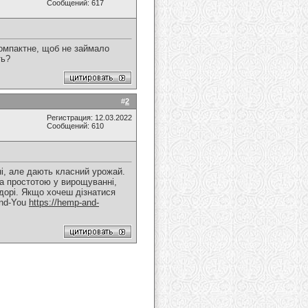
Сообщений: 617
компактне, щоб не займало
ть?
#
2
Регистрация: 12.03.2022
Сообщений: 610
ні, але дають класний урожай.
та простотою у вирощуванні,
ндорі. Якщо хочеш дізнатися
and-You
https://hemp-and-