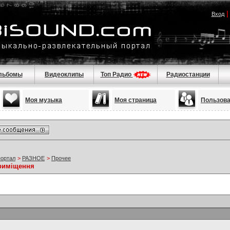
Вход
льбомы
Видеоклипы
Топ Радио
Радиостанции
Моя музыка
Моя страница
Пользов
портал
>
РАЗНОЕ
>
Прочее
приміщення