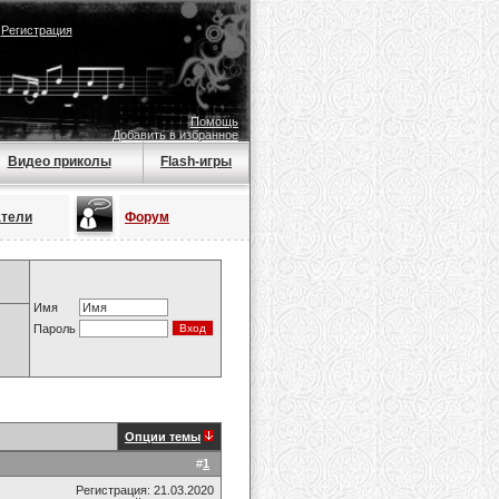
|
Регистрация
Помощь
Добавить в избранное
Видео приколы
Flash-игры
атели
Форум
Имя
Пароль
Опции темы
#
1
Регистрация: 21.03.2020