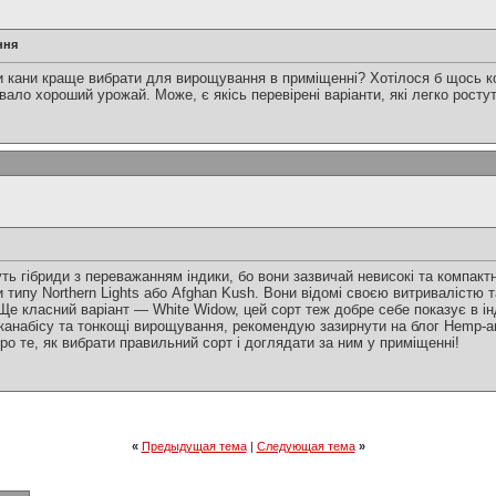
ння
ти кани краще вибрати для вирощування в приміщенні? Хотілося б щось 
вало хороший урожай. Може, є якісь перевірені варіанти, які легко росту
ть гібриди з переважанням індики, бо вони зазвичай невисокі та компакт
 типу Northern Lights або Afghan Kush. Вони відомі своєю витривалістю 
 Ще класний варіант — White Widow, цей сорт теж добре себе показує в і
 канабісу та тонкощі вирощування, рекомендую зазирнути на блог Hemp-
ро те, як вибрати правильний сорт і доглядати за ним у приміщенні!
«
Предыдущая тема
|
Следующая тема
»