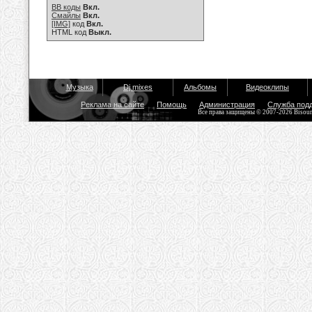
BB коды
Вкл.
Смайлы
Вкл.
[IMG]
код
Вкл.
HTML код
Выкл.
Музыка
Dj mixes
Альбомы
Видеоклипы
Реклама на сайте
Помощь
Администрация
Служба под
Все права защищены © 2007-2026 Bisou