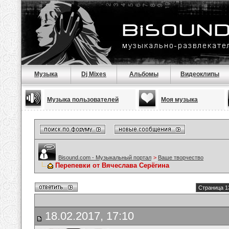
Музыка
Dj Mixes
Альбомы
Видеоклипы
Музыка пользователей
Моя музыка
Bisound.com - Музыкальный портал
>
Ваше творчество
Перепевки от Вячеслава Серёгина
Страница 1
18.02.2017, 17:10