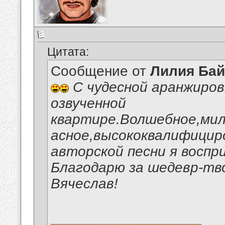
Цитата:
Сообщение от
Лилия Ба
С чудесной аранжировк
озвученной
квартире.Волшебное,мил
асное,высококвалифицир
авторской песни я воспр
Благодарю за шедевр-тв
Вячеслав!