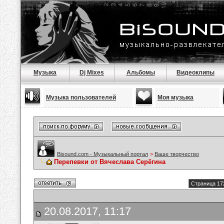
Музыка
Dj Mixes
Альбомы
Видеоклипы
Музыка пользователей
Моя музыка
Bisound.com - Музыкальный портал
>
Ваше творчество
Перепевки от Вячеслава Серёгина
Страница 17
20.08.2017, 11:17