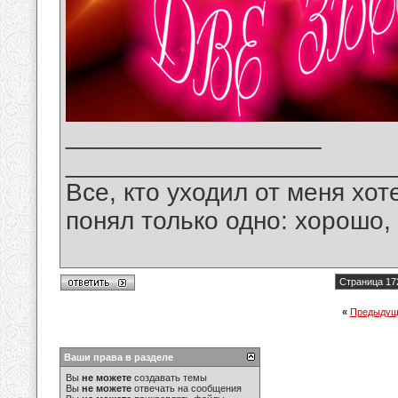
__________________
_______________________
Все, кто уходил от меня хот
понял только одно: хорошо,
Страница 17
«
Предыдущ
Ваши права в разделе
Вы
не можете
создавать темы
Вы
не можете
отвечать на сообщения