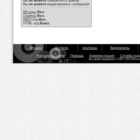
Вы
не можете
прикреплять файлы
Вы
не можете
редактировать сообщения
BB коды
Вкл.
Смайлы
Вкл.
[IMG]
код
Вкл.
HTML код
Выкл.
Музыка
Dj mixes
Альбомы
Видеоклипы
Реклама на сайте
Помощь
Администрация
Служба под
Все права защищены © 2007-2026 Bisou