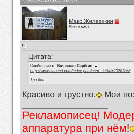
Макс Железякин
Живу я здесь
Цитата:
Сообщение от
Вячеслав Серёгин
http://www.bisound.com/index.php?nam...le&id=10201258
Три дня
Красиво и грустно.
Мои по
__________________
Рекламописец! Модер
аппаратура при нём!