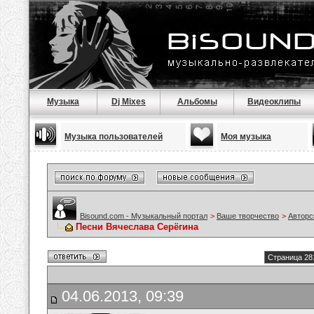
Музыка
Dj Mixes
Альбомы
Видеоклипы
Музыка пользователей
Моя музыка
Bisound.com - Музыкальный портал
>
Ваше творчество
>
Авторс
Песни Вячеслава Серёгина
Страница 28
04.06.2013, 09:39