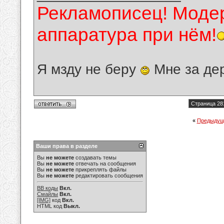
Рекламописец! Модер
аппаратура при нём!
Я мзду не беру
Мне за де
Страница 28
«
Предыдущ
Ваши права в разделе
Вы
не можете
создавать темы
Вы
не можете
отвечать на сообщения
Вы
не можете
прикреплять файлы
Вы
не можете
редактировать сообщения
BB коды
Вкл.
Смайлы
Вкл.
[IMG]
код
Вкл.
HTML код
Выкл.