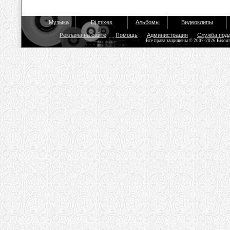
Музыка
Dj mixes
Альбомы
Видеоклипы
Реклама на сайте
Помощь
Администрация
Служба под
Все права защищены © 2007-2026 Bisou