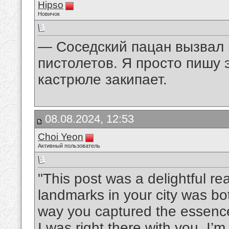
Hipso
Новичок
— Соседский пацан вызвал 
пистолетов. Я просто пишу 
кастрюле закипает.
08.08.2024, 12:53
Choi Yeon
Активный пользователь
"This post was a delightful rea
landmarks in your city was b
way you captured the essence
I was right there with you. I’m