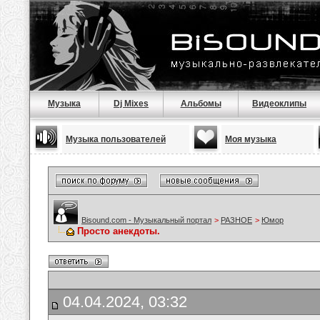
Музыка
Dj Mixes
Альбомы
Видеоклипы
Музыка пользователей
Моя музыка
Bisound.com - Музыкальный портал
>
РАЗНОЕ
>
Юмор
Просто анекдоты.
04.04.2024, 03:32