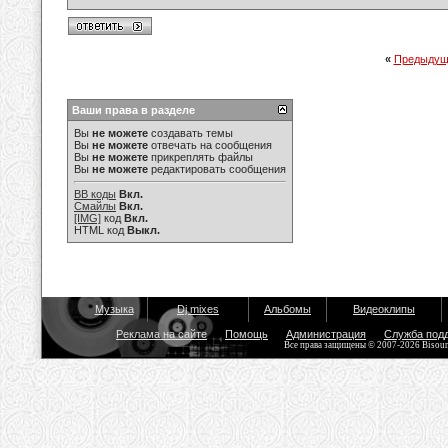
«
Предыдущ
Ваши права в разделе
Вы
не можете
создавать темы
Вы
не можете
отвечать на сообщения
Вы
не можете
прикреплять файлы
Вы
не можете
редактировать сообщения
BB коды
Вкл.
Смайлы
Вкл.
[IMG]
код
Вкл.
HTML код
Выкл.
Музыка
Dj mixes
Альбомы
Видеоклипы
Реклама на сайте
Помощь
Администрация
Служба под
Все права защищены © 2007-2026 Bisou