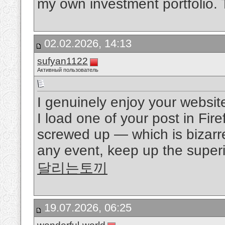
my own investment portfolio. 
02.02.2026, 14:13
sufyan1122
Активный пользователь
I genuinely enjoy your websit
I load one of your post in Fir
screwed up — which is bizarr
any event, keep up the superio
달리는토끼
19.07.2026, 06:25