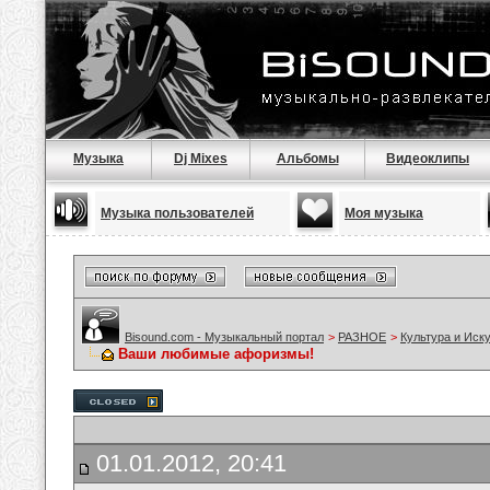
Музыка
Dj Mixes
Альбомы
Видеоклипы
Музыка пользователей
Моя музыка
Bisound.com - Музыкальный портал
>
РАЗНОЕ
>
Культура и Иск
Ваши любимые афоризмы!
01.01.2012, 20:41