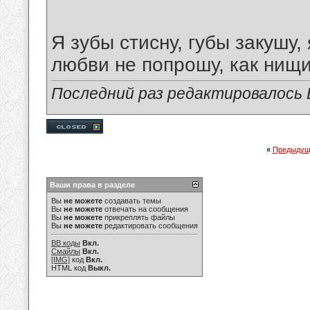
Я зубы стиcну, губы закушу,
любви не попрошу, как нищи
Последний раз редактировалось В
«
Предыдущ
Ваши права в разделе
Вы
не можете
создавать темы
Вы
не можете
отвечать на сообщения
Вы
не можете
прикреплять файлы
Вы
не можете
редактировать сообщения
BB коды
Вкл.
Смайлы
Вкл.
[IMG]
код
Вкл.
HTML код
Выкл.