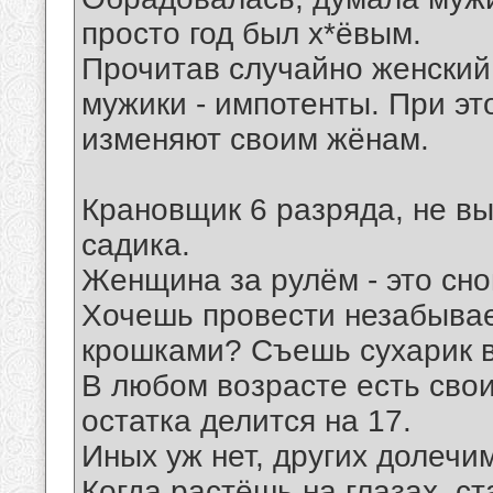
просто год был х*ёвым.
Прочитав случайно женский 
мужики - импотенты. При это
изменяют своим жёнам.
Крановщик 6 разряда, не вы
садика.
Женщина за рулём - это сн
Хочешь провести незабывае
крошками? Съешь сухарик в
В любом возрасте есть свои
остатка делится на 17.
Иных уж нет, других долечи
Когда растёшь на глазах, с