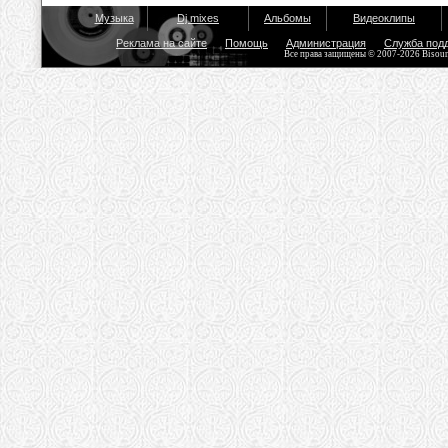
Музыка
Dj mixes
Альбомы
Видеоклипы
Реклама на сайте
Помощь
Администрация
Служба под
Все права защищены © 2007-2026 Bisou