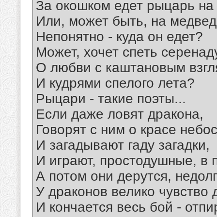
За окошком едет рыцарь на
Или, может быть, на медведе
Непонятно - куда он едет?
Может, хочет спеть серенад
О любви с каштановым взг
И кудрями спелого лета?
Рыцари - такие поэты...
Если даже ловят дракона,
Говорят с ним о красе небо
И загадывают гаду загадки,
И играют, простодушные, в 
А потом они дерутся, недолг
У драконов велико чувство 
И кончается весь бой - отп