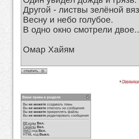
Другой - листвы зелёной вяз
Весну и небо голубое.
В одно окно смотрели двое..
Омар Хайям
«
Предыдущ
Ваши права в разделе
Вы
не можете
создавать темы
Вы
не можете
отвечать на сообщения
Вы
не можете
прикреплять файлы
Вы
не можете
редактировать сообщения
BB коды
Вкл.
Смайлы
Вкл.
[IMG]
код
Вкл.
HTML код
Выкл.