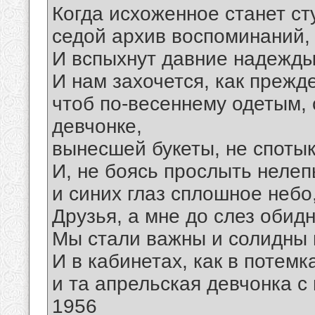
Когда исхоженное станет с
седой архив воспоминаний, 
И вспыхнут давние надежды
И нам захочется, как прежд
чтоб по-весеннему одетым, 
девчонке,
вынесшей букеты, не спотык
И, не боясь прослыть нелеп
и синих глаз сплошное небо,
Друзья, а мне до слез обид
Мы стали важны и солидны не
И в кабинетах, как в потемк
и та апрельская девчонка с 
1956