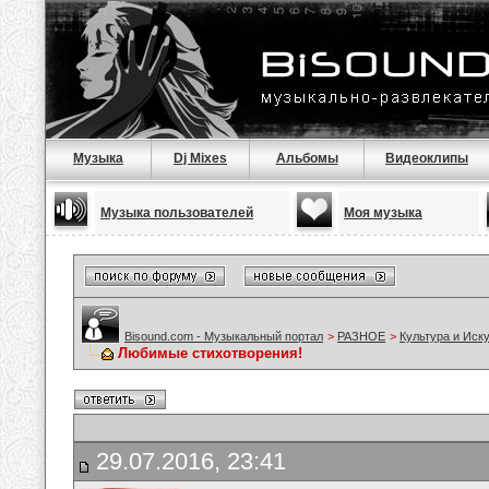
Музыка
Dj Mixes
Альбомы
Видеоклипы
Музыка пользователей
Моя музыка
Bisound.com - Музыкальный портал
>
РАЗНОЕ
>
Культура и Иск
Любимые стихотворения!
29.07.2016, 23:41