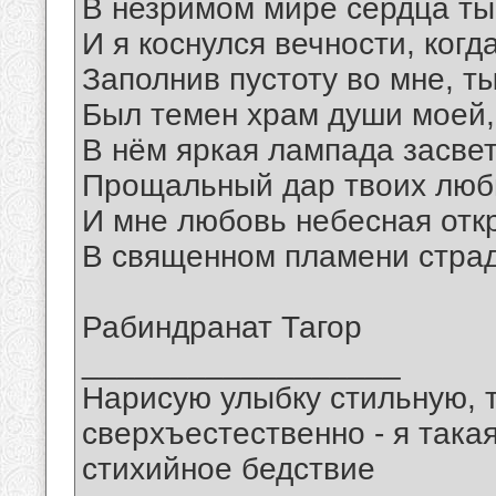
В незримом мире сердца ты
И я коснулся вечности, когда
Заполнив пустоту во мне, т
Был темен храм души моей,
В нём яркая лампада засве
Прощальный дар твоих люб
И мне любовь небесная отк
В священном пламени страд
Рабиндранат Тагор
__________________
Нарисую улыбку стильную, т
сверхъестественно - я така
стихийное бедствие