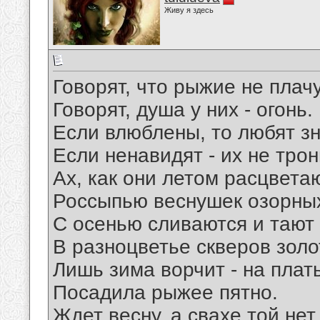
Живу я здесь
Говорят, что рыжие не плачу
Говорят, душа у них - огонь.
Если влюблены, то любят зн
Если ненавидят - их не трон
Ах, как они летом расцвета
Россыпью веснушек озорны
С осенью сливаются и тают
В разноцветье скверов золо
Лишь зима ворчит - на плат
Посадила рыжее пятно.
Ждет весну, а свахе той нет