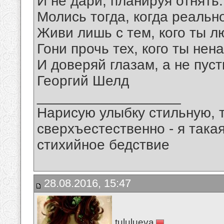
И не дари, планируя отнять.
Молись тогда, когда реальн
Живи лишь с тем, кого ты л
Гони прочь тех, кого ты нен
И доверяй глазам, а не пус
Георгий Шелд
__________________
Нарисую улыбку стильную, т
сверхъестественно - я така
стихийное бедствие
28.08.2016, 15:47
tululueva