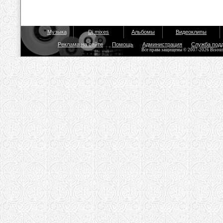
Музыка
Dj mixes
Альбомы
Видеоклипы
Реклама на сайте
Помощь
Администрация
Служба под
Все права защищены © 2007-2026 Bisou