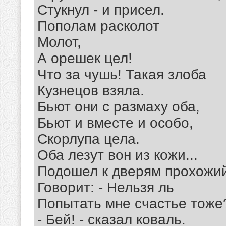
Стукнул - и присел.
Пополам расколот
Молот,
А орешек цел!
Что за чушь! Такая злоба
Кузнецов взяла.
Бьют они с размаху оба,
Бьют и вместе и особо,
Скорлупа цела.
Оба лезут вон из кожи...
Подошел к дверям прохожи
Говорит: - Нельзя ль
Попытать мне счастье тоже
- Бей! - сказал коваль.