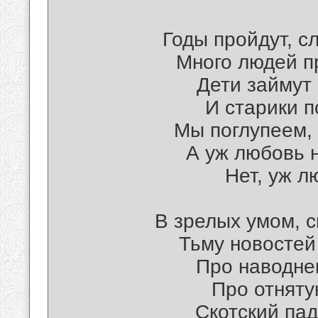
Годы пройдут, с
Много людей п
Дети займут 
И старики п
Мы поглупеем, 
А уж любовь н
Нет, уж л
В зрелых умом, с
Тьму новостей 
Про наводнен
Про отняту
Скотский пад