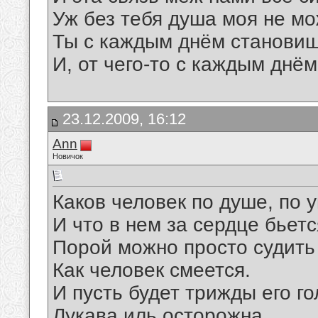
Уж без тебя душа моя не м
Ты с каждым днём становиш
И, от чего-то с каждым днё
23.12.2009, 16:12
Аnn
Новичок
Каков человек по душе, по 
И что в нем за сердце бьет
Порой можно просто судить 
Как человек смеется.
И пусть будет трижды его г
Лукава иль осторожна,