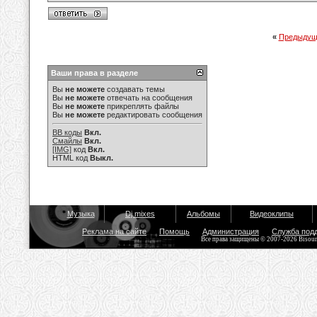
«
Предыдущ
Ваши права в разделе
Вы
не можете
создавать темы
Вы
не можете
отвечать на сообщения
Вы
не можете
прикреплять файлы
Вы
не можете
редактировать сообщения
BB коды
Вкл.
Смайлы
Вкл.
[IMG]
код
Вкл.
HTML код
Выкл.
Музыка
Dj mixes
Альбомы
Видеоклипы
Реклама на сайте
Помощь
Администрация
Служба под
Все права защищены © 2007-2026 Bisou