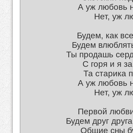
А уж любовь н
Нет, уж л
Будем, как вс
Будем влюблять
Ты продашь серд
С горя и я з
Та старика п
А уж любовь н
Нет, уж л
Первой любви 
Будем друг друга
Общие сны бу