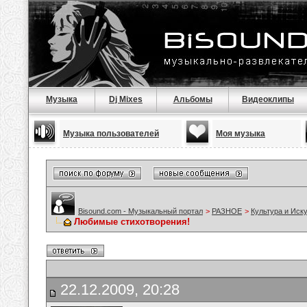
Музыка
Dj Mixes
Альбомы
Видеоклипы
Музыка пользователей
Моя музыка
Bisound.com - Музыкальный портал
>
РАЗНОЕ
>
Культура и Иск
Любимые стихотворения!
22.12.2009, 20:28