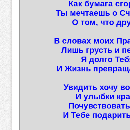
Как бумага сго
Ты мечтаешь о Сч
О том, что др
В словах моих Пра
Лишь грусть и пе
Я долго Теб
И Жизнь превраща
Увидить хочу в
И улыбки кра
Почувствовать
И Тебе подарить