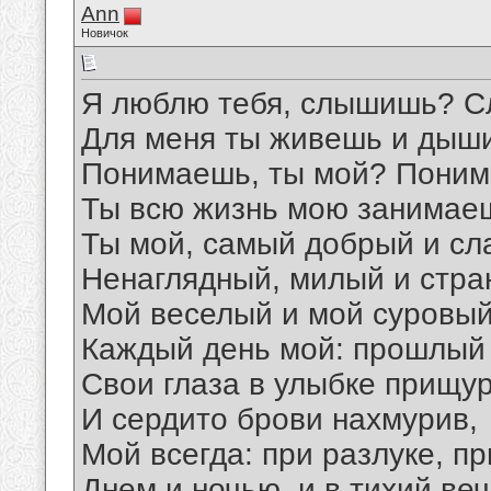
Аnn
Новичок
Я люблю тебя, слышишь? 
Для меня ты живешь и дыш
Понимаешь, ты мой? Поним
Ты всю жизнь мою занимае
Ты мой, самый добрый и сл
Ненаглядный, милый и стра
Мой веселый и мой суровый
Каждый день мой: прошлый 
Свои глаза в улыбке прищу
И сердито брови нахмурив,
Мой всегда: при разлуке, пр
Днем и ночью, и в тихий веч