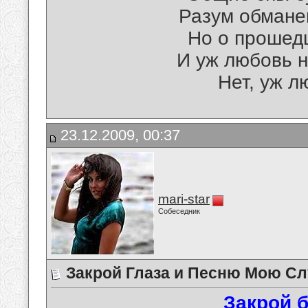
Разум обмане
Но о прошедш
И уж любовь н
Нет, уж л
23.12.2009, 00:37
mari-star
Собеседник
Закрой Глаза и Песню Мою Сл
Закрой 