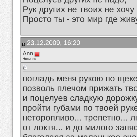
Рук других не твоих не хочу 
Просто ты - это мир где живу
23.12.2009, 16:20
Аnn
Новичок
погладь меня рукою по щеке.
позволь плечом прижать тво
и поцелуев сладкую дорожку
пройти губами по твоей руке
неторопливо... трепетно... л
от локтя... и до милого запяс