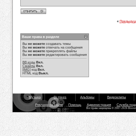
«
Предыдущ
Ваши права в разделе
Вы
не можете
создавать темы
Вы
не можете
отвечать на сообщения
Вы
не можете
прикреплять файлы
Вы
не можете
редактировать сообщения
BB коды
Вкл.
Смайлы
Вкл.
[IMG]
код
Вкл.
HTML код
Выкл.
Музыка
Dj mixes
Альбомы
Видеоклипы
Реклама на сайте
Помощь
Администрация
Служба под
Все права защищены © 2007-2026 Bisou