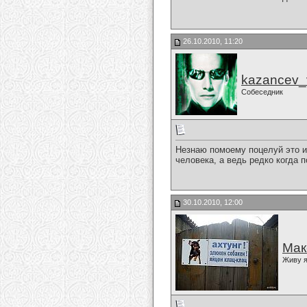
26.10.2010, 11:20
kazancev_
Собеседник
Незнаю помоему поцелуй это и
человека, а ведь редко когда п
30.10.2010, 12:00
Мак
Живу я