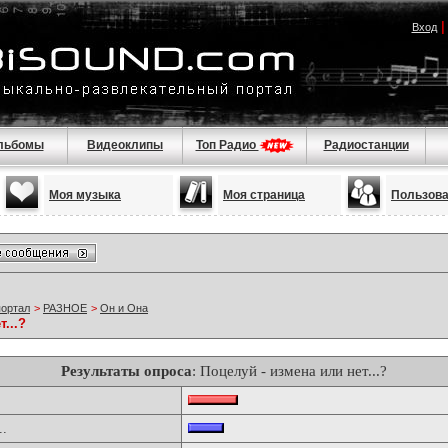
Вход
льбомы
Видеоклипы
Топ Радио
Радиостанции
Моя музыка
Моя страница
Пользов
портал
>
РАЗНОЕ
>
Он и Она
...?
Результаты опроса
: Поцелуй - измена или нет...?
..