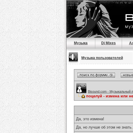
Музыка
Dj Mixes
А
Музыка пользователей
Bisound.com - Музыкальный 
поцелуй - измена или нет
Да, это измена!
Да, но лучше об этом не знать.