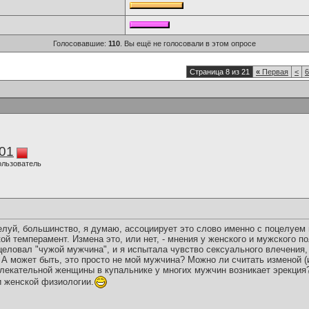
Голосовавшие:
110
. Вы ещё не голосовали в этом опросе
Страница 8 из 21
«
Первая
<
6
01
ользователь
елуй, большинство, я думаю, ассоциирует это слово именно с поцелуем 
кой темперамент. Измена это, или нет, - мнения у женского и мужского по
еловал "чужой мужчина", и я испытала чувство сексуального влечения, 
А может быть, это просто не мой мужчина? Можно ли считать изменой (и
влекательной женщины в купальнике у многих мужчин возникает эрекция
и женской физиологии.