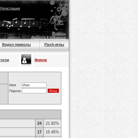
|
Регистрация
Помощь
Добавить в избранное
Видео приколы
Flash-игры
атели
Форум
Имя
Пароль
24
21.82%
17
15.45%