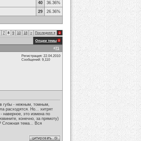
40
36.36%
29
26.36%
7
8
9
10
18
>
Последняя
»
Опции темы
#
71
Регистрация: 22.04.2010
Сообщений: 9,110
в губы - нежным, томным,
ла расходятся. Но... хитрят
- наверное, это измена по
звините, конечно, за прямоту)
? Сложная тема... Вся