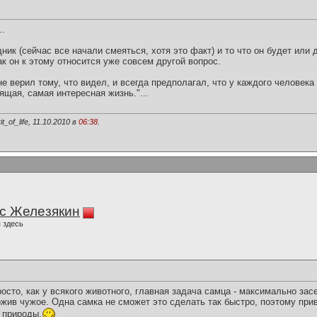
..
ик (сейчас все начали смеяться, хотя это факт) и то что он будет или
ак он к этому относится уже совсем другой вопрос.
 не верил тому, что видел, и всегда предполагал, что у каждого человека
ящая, самая интересная жизнь."...
_of_life, 11.10.2010 в
06:38
.
с Железякин
 здесь
росто, как у всякого животного, главная задача самца - максимально за
ожив чужое. Одна самка не сможет это сделать так быстро, поэтому при
й природы.