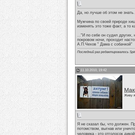
Да, но лучше об этом не знать.
Мужчина по своей природе хищн
изменять это тоже факт, а то к
..."И по себе он судил других,
покровом ночи, проходит насто
А.П.Чехов " Дама с собачкой"
Последний раз редактировалось Spirit
11.10.2010, 19:42
Мак
Живу я
Я не сказал бы, что должен. П
потомством, выгнав или уничт
человека - это отголосок дико