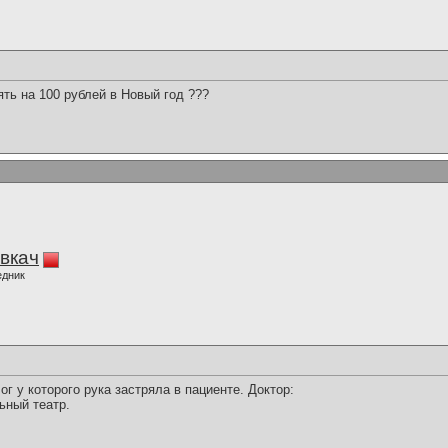
ять на 100 рублей в Новый год ???
вкач
едник
г у которого рука застряла в пациенте. Доктор:
льный театр.