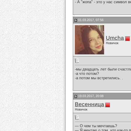
- А "жопа" - это у нас символ в
01.03.2017, 07:56
Umcha
Новичок
-мы двадцать лет были счастл
-а что потом?
-а потом мы встретились. .
19.03.2017, 20:08
Весенница
Новичок
— О чем ты мечтаешь?
— Я мечтаю о том, что как-то 