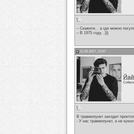
– Скажите... а где можно погул
– В 1975 году...)))
11.05.2017, 23:57
Йай
Собес
В травмопункт заходит проктоло
- У нас травмопункт, а не куко