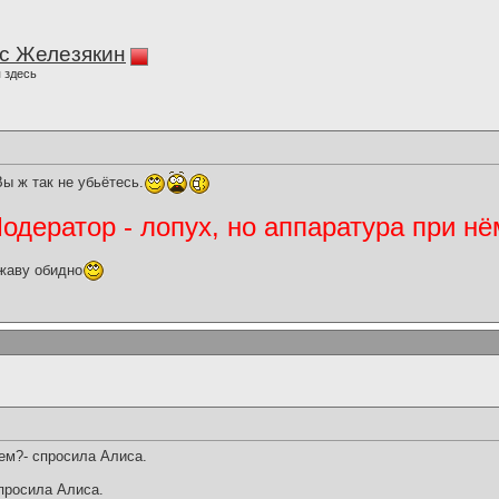
с Железякин
 здесь
ы ж так не убьётесь.
дератор - лопух, но аппаратура при нё
жаву обидно
ем?- спросила Алиса.
спросила Алиса.