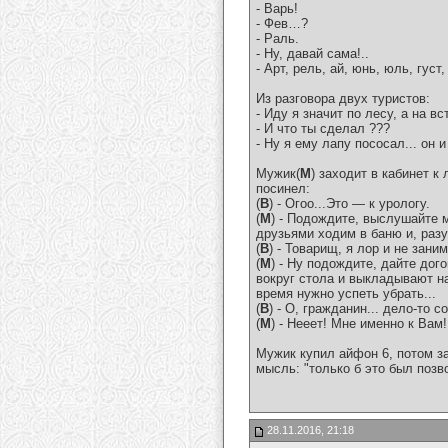
- Варь!
- Фев…?
- Раль.
- Ну, давай сама!..
- Арт, рель, ай, юнь, юль, густ,
Из разговора двух туристов:
- Иду я значит по лесу, а на в
- И что ты сделал ???
- Ну я ему лапу пососал... он и
Мужик(
М
) заходит в кабинет к
посинел:
(
В
) - Огоо...Это — к урологу.
(
М
) - Подождите, выслушайте 
друзьями ходим в баню и, раз
(
В
) - Товарищ, я лор и не зан
(
М
) - Ну подождите, дайте дог
вокруг стола и выкладывают на 
время нужно успеть убрать...
(
В
) - О, гражданин... дело-то
(
М
) - Нееет! Мне именно к Вам!
Мужик купил айфон 6, потом з
мысль: "только б это был позв
28.11.2016, 21:18