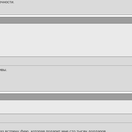
ечности.
ивы.
раз встречу фею, которая подарит мне сто тысяч долларов.