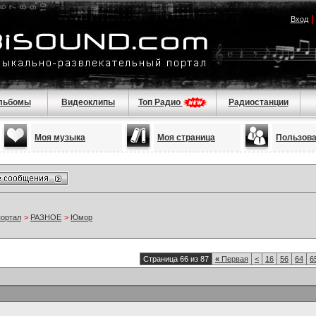
Вход
льбомы
Видеоклипы
Топ Радио
Радиостанции
Моя музыка
Моя страница
Пользов
портал
>
РАЗНОЕ
>
Юмор
Страница 66 из 87
«
Первая
<
16
56
64
6