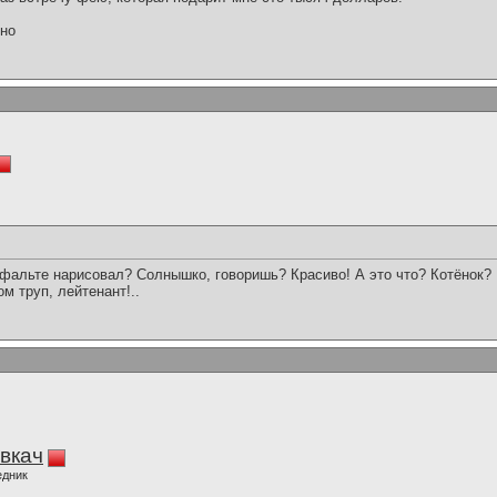
ьно
асфальте нарисовал? Солнышко, говоришь? Красиво! А это что? Котёнок? 
м труп, лейтенант!..
вкач
едник