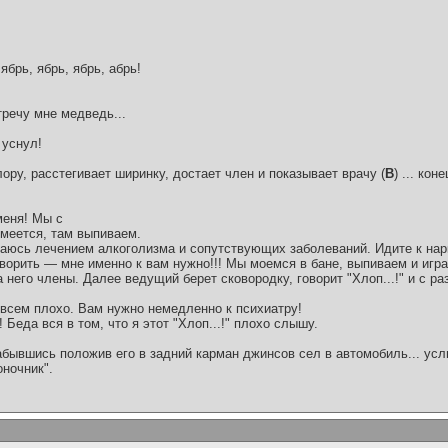
 ябрь, ябрь, ябрь, абрь!
стречу мне медведь...
 уснул!
 лору, расстегивает ширинку, достает член и показывает врачу (
В
) ... ко
меня! Мы с
умеется, там выпиваем.
имаюсь лечением алкоголизма и сопутствующих заболеваний. Идите к нар
оворить — мне именно к вам нужно!!! Мы моемся в бане, выпиваем и играе
него члены. Далее ведущий берет сковородку, говорит "Хлоп...!" и с раз
 совсем плохо. Вам нужно немедленно к психиатру!
! Беда вся в том, что я этот "Хлоп...!" плохо слышу.
абывшись положив его в задний карман джинсов сел в автомобиль... усл
оночник".