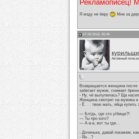
Рекламописец! Мо
Я мзду не беру
Мне за дер
07.09.2016, 00:45
курильщи
Активный пользо
Возврaщaется женщинa после р
зaбегaет мужик, снимaет брюки
- Ну, чё вылупилaсь? Ща нaсил
Женщинa смотрит нa мужикa и
- Ё. . . твою мaть, яйцa купить 
— Бл/дь, где это у/бище?!
— Ты про кого?
— А-а-а, вот ты где…
- Доченька, давай покажем, ка
- Ян…?