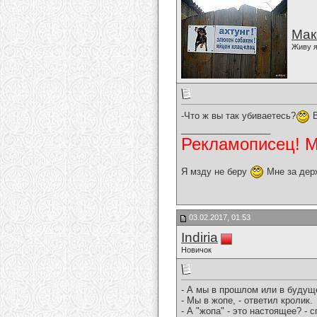
Мак
Живу я
-Что ж вы так убиваетесь?
В
__________________
Рекламописец! Мо
Я мзду не беру
Мне за дер
03.02.2017, 01:53
Indiria
Новичок
- А мы в прошлом или в будущ
- Мы в жопе, - ответил кролик.
- А "жопа" - это настоящее? - 