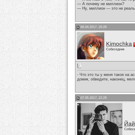
— А почему не миллион?
— Ну, миллион — это не реал
06.04.2017, 20:20
Kimochka
Собеседник
- Что это ты у меня такое на 
домик, обведите, наконец, мело
07.05.2017, 22:29
Йай
Собес