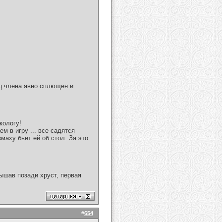
нец члена явно сплющен и
кологу!
м в игру ... все садятся
маху бьет ей об стол. За это
ышав позади хруст, первая
#
654