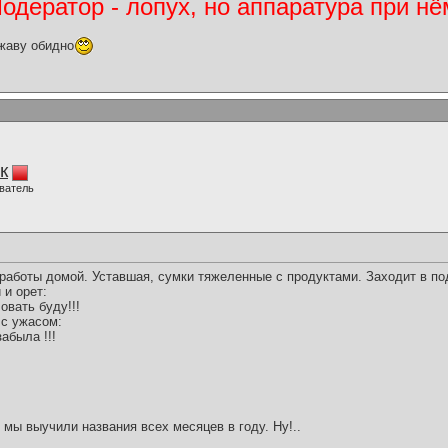
дератор - лопух, но аппаратура при нё
жаву обидно
к
ватель
aботы домой. Устaвшaя, сумки тяжеленные с продуктaми. Зaходит в под
 и орет:
овaть буду!!!
 с ужасом:
зaбылa !!!
к мы выучили названия всех месяцев в году. Ну!..