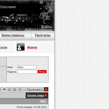
|
Регистрация
Помощь
Добавить в избранное
Видео приколы
Flash-игры
атели
Форум
Имя
Пароль
5
66
67
68
76
>
Последняя
»
Опции темы
#
651
Регистрация: 24.09.2011