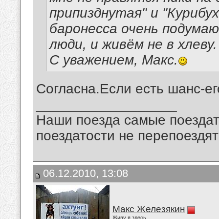
припизднутая" и "Курибу
баронесса очень подумаю
люди, и живём не в хлеву.
С уважением, Макс.
Согласна.Если есть шанс-ег
__________________
Наши поезда самые поездат
поездатости не перепоездят
06.12.2010, 13:08
Макс Железякин
Живу я здесь