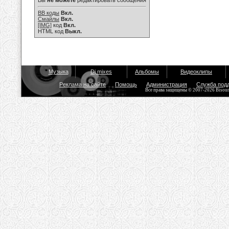
Вы
не можете
редактировать сообщения
BB коды
Вкл.
Смайлы
Вкл.
[IMG]
код
Вкл.
HTML код
Выкл.
Музыка
Dj mixes
Альбомы
Видеоклипы
Реклама на сайте
Помощь
Администрация
Служба под
Все права защищены © 2007-2026 Bisou