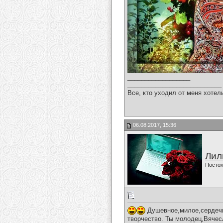
__________________
___________________________
Все, кто уходил от меня хотел
06.08.2017, 15:36
Лил
Постоя
Душевное,милое,сердечн
творчество. Ты молодец,Вячес