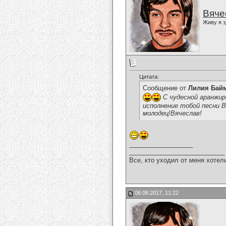
Вяче
Живу я з
Цитата:
Сообщение от
Лилия Бай
С чудесной аранжир
исполнение тобой песни В
молодец!Вячеслав!
__________________
___________________________
Все, кто уходил от меня хотел
06.08.2017, 11:22