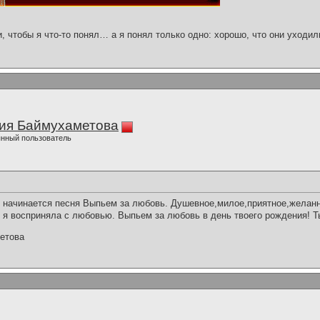
и, чтобы я что-то понял… а я понял только одно: хорошо, что они уходил
ия Баймухаметова
нный пользователь
 начинается песня Выпьем за любовь. Душевное,милое,приятное,желан
 я восприняла с любовью. Выпьем за любовь в день твоего рождения! 
етова