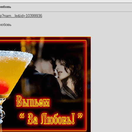
любовь
hp?nam...le&id=10399936
любовь