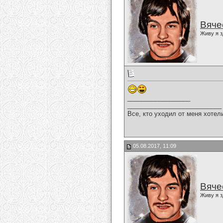
Вяче
Живу я з
__________________
___________________________
Все, кто уходил от меня хотел
05.08.2017, 11:09
Вяче
Живу я з