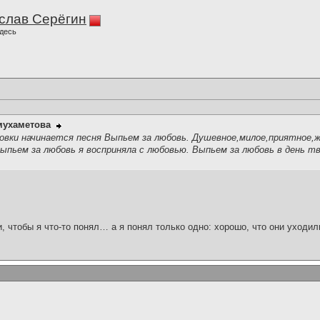
слав Серёгин
десь
мухаметова
овки начинается песня Выпьем за любовь. Душевное,милое,приятное,
ыпьем за любовь я восприняла с любовью. Выпьем за любовь в день т
и, чтобы я что-то понял… а я понял только одно: хорошо, что они уходил