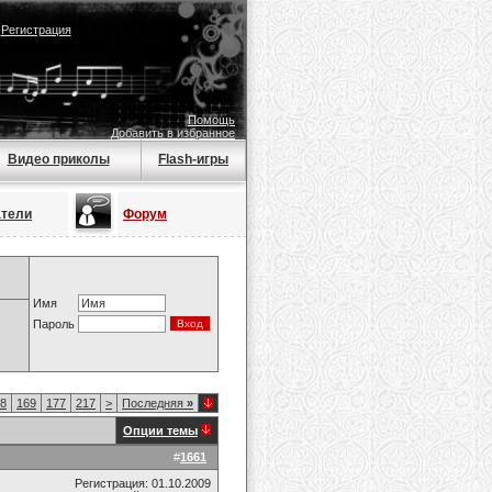
|
Регистрация
Помощь
Добавить в избранное
Видео приколы
Flash-игры
атели
Форум
Имя
Пароль
8
169
177
217
>
Последняя
»
Опции темы
#
1661
Регистрация: 01.10.2009