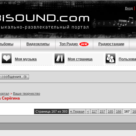
Вход
льбомы
Видеоклипы
Топ Радио
Радиостанции
Моя музыка
Моя страница
Пользов
портал
>
Ваше творчество
а Серёгина
Страница 167 из 393
«
Первая
<
117
157
165
166
167
16