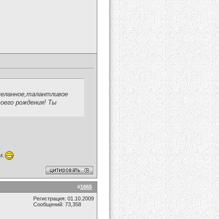
желанное,талантливое
воего рождения! Ты
и.
#
1665
Регистрация: 01.10.2009
Сообщений: 73,358