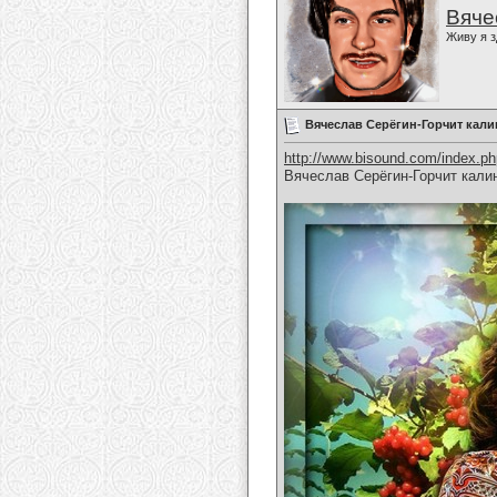
Вяче
Живу я з
Вячеслав Серёгин-Горчит кали
http://www.bisound.com/index.p
Вячеслав Серёгин-Горчит кали