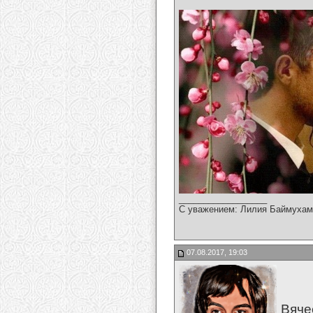
__________________
С уважением: Лилия Баймухам
07.08.2017, 19:03
Вяче