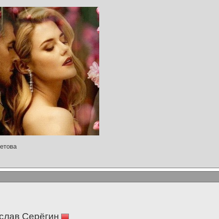
етова
слав Серёгин