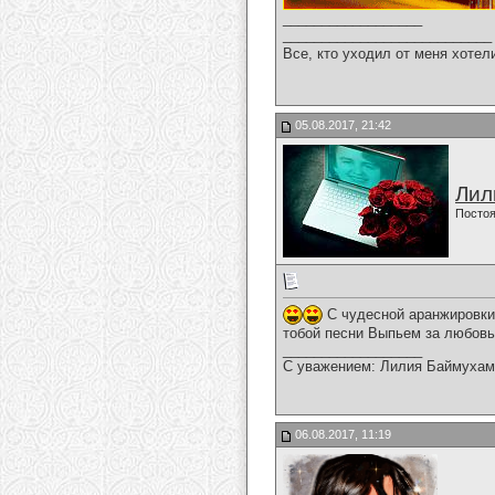
__________________
___________________________
Все, кто уходил от меня хотел
05.08.2017, 21:42
Лил
Постоя
С чудесной аранжировки
тобой песни Выпьем за любовь
__________________
С уважением: Лилия Баймухам
06.08.2017, 11:19