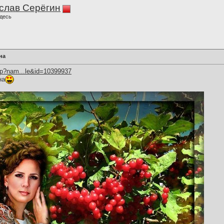
слав Серёгин
десь
на
hp?nam...le&id=10399937
на