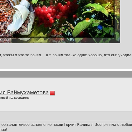
и, чтобы я что-то понял… а я понял только одно: хорошо, что они уходил
ия Баймухаметова
нный пользователь
ое,талантливое исполнение песни Горчит Калина я Восприняла с любо
лав!