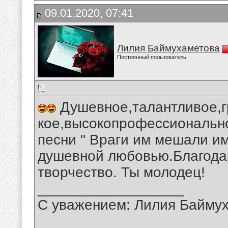
09.01.2020, 07:41
Лилия Баймухаметова
Постоянный пользователь
Душевное,талантливое,г
кое,высокопрофессионально
песни " Враги им мешали им
душевной любовью.Благода
творчество. Ты молодец!
__________________
С уважением: Лилия Байму