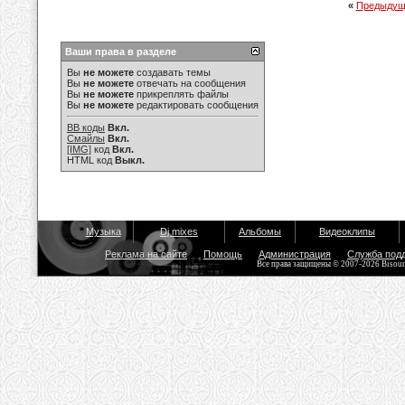
«
Предыдущ
Ваши права в разделе
Вы
не можете
создавать темы
Вы
не можете
отвечать на сообщения
Вы
не можете
прикреплять файлы
Вы
не можете
редактировать сообщения
BB коды
Вкл.
Смайлы
Вкл.
[IMG]
код
Вкл.
HTML код
Выкл.
Музыка
Dj mixes
Альбомы
Видеоклипы
Реклама на сайте
Помощь
Администрация
Служба под
Все права защищены © 2007-2026 Bisou