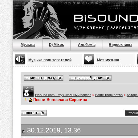
Музыка
Dj Mixes
Альбомы
Видеоклипы
Музыка пользователей
Моя музыка
Bisound.com - Музыкальный портал
>
Ваше творчество
>
Авторс
Песни Вячеслава Серёгина
Страни
30.12.2019, 13:36