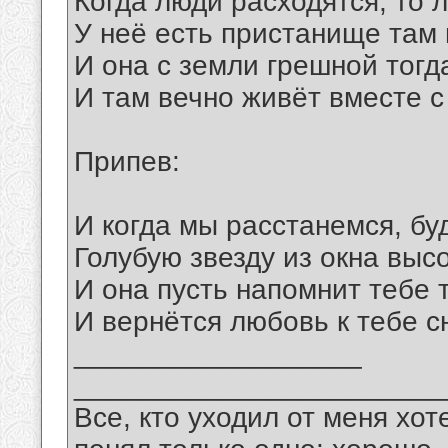
Когда люди расходятся, то 
У неё есть пристанище там 
И она с земли грешной тогд
И там вечно живёт вместе с
Припев:
И когда мы расстанемся, бу
Голубую звезду из окна высо
И она пусть напомнит тебе 
И вернётся любовь к тебе сн
__________________
_______________________
Все, кто уходил от меня хот